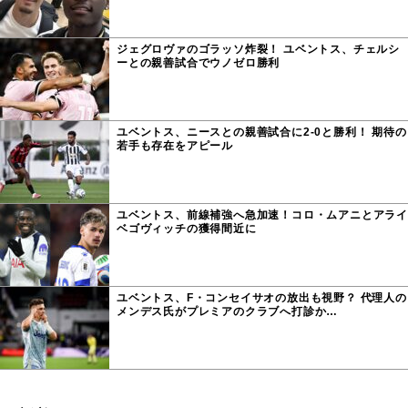
ジェグロヴァのゴラッソ炸裂！ ユベントス、チェルシ
ーとの親善試合でウノゼロ勝利
ユベントス、ニースとの親善試合に2-0と勝利！ 期待の
若手も存在をアピール
ユベントス、前線補強へ急加速！コロ・ムアニとアライ
ベゴヴィッチの獲得間近に
ユベントス、F・コンセイサオの放出も視野？ 代理人の
メンデス氏がプレミアのクラブへ打診か…