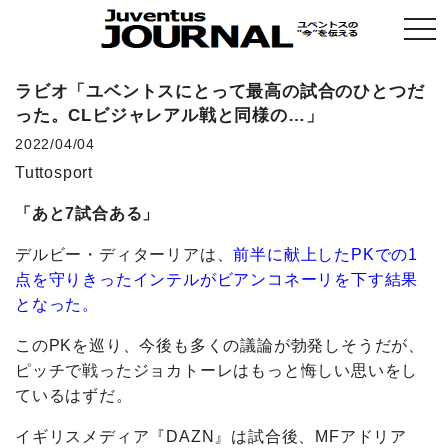
togg
navi
ラビオ「ユベントスにとって最高の試合のひとつだ
った。CLビジャレアル戦と同様の…」
2022/04/04
Tuttosport
「あと7試合ある」
デルビー・ディターリアは、
前半に献上したPKでの1
点を守りきったインテルがビアンコネーリを下す結果
となった。
このPKを巡り、今後も多くの議論が勃発しそうだが、
ピッチで戦ったジョカトーレはもっと悔しい思いをし
ているはずだ。
イギリスメディア『DAZN』は試合後、MFアドリア