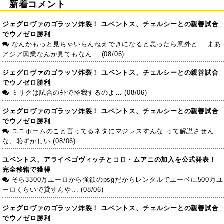
新着コメント
ジェグロヴァのゴラッソ炸裂！ ユベントス、チェルシーとの親善試合
でウノゼロ勝利
なんかもっと見ちゃいらんねえできになると思ったら意外と… まあ
アジア興業なんか見てもなん... (08/06)
ジェグロヴァのゴラッソ炸裂！ ユベントス、チェルシーとの親善試合
でウノゼロ勝利
ミリクは試合の外で怪我するのよ… (08/06)
ジェグロヴァのゴラッソ炸裂！ ユベントス、チェルシーとの親善試合
でウノゼロ勝利
ユニホームのこと言ってるネタにマジレスすんな って解説させん
な、恥ずかしい (08/06)
ユベントス、アライベゴヴィッチとコロ・ムアニの加入を公式発表！
完全移籍で獲得
そら3300万ユーロから強欲のpsgだからレンタルでユーベに500万ユ
ーロくらいで貸すんや... (08/06)
ジェグロヴァのゴラッソ炸裂！ ユベントス、チェルシーとの親善試合
でウノゼロ勝利