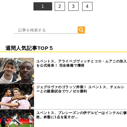
1
2
3
4
週間人気記事TOP５
ユベントス、アライベゴヴィッチとコロ・ムアニの加入
を公式発表！ 完全移籍で獲得
ジェグロヴァのゴラッソ炸裂！ ユベントス、チェルシ
ーとの親善試合でウノゼロ勝利
ユベントス、プレシーズンの伊デルビーはインテルに惨
敗。終盤に1点を返すが…