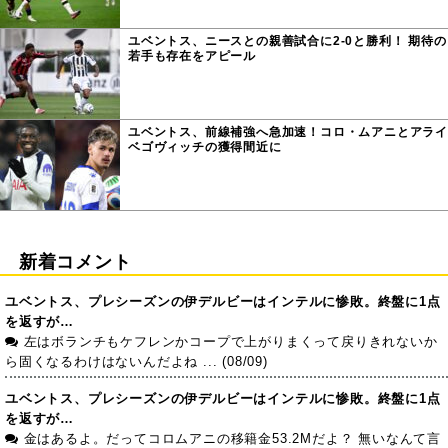
ユベントス、ニースとの親善試合に2-0と勝利！ 期待の
若手も存在をアピール
ユベントス、前線補強へ急加速！コロ・ムアニとアライ
ベゴヴィッチの獲得間近に
新着コメント
ユベントス、プレシーズンの伊デルビーはインテルに惨敗。終盤に1点
を返すが…
左はボランチもケフレンかコープで上がりまくって戻りきれないか
ら固くなるわけはないんだよね ... (08/09)
ユベントス、プレシーズンの伊デルビーはインテルに惨敗。終盤に1点
を返すが…
金はあるよ。だってコロムアニの移籍金53.2Mだよ？ 無いなんて言