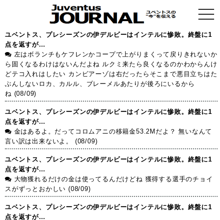
togg
navi
ユベントス、プレシーズンの伊デルビーはインテルに惨敗。終盤に1
点を返すが…
左はボランチもケフレンかコープで上がりまくって戻りきれないか
ら固くなるわけはないんだよね ルクミ来たら良くなるのかわからんけ
どテコ入れはしたい カンビアーゾは右だったらそこまで悪目立ちはた
ぶんしないロカ、カルル、ブレーメルあたりが後ろにいるから
ね (08/09)
ユベントス、プレシーズンの伊デルビーはインテルに惨敗。終盤に1
点を返すが…
金はあるよ。だってコロムアニの移籍金53.2Mだよ？ 無いなんて
言い訳は出来ないよ。 (08/09)
ユベントス、プレシーズンの伊デルビーはインテルに惨敗。終盤に1
点を返すが…
大物獲れるだけの金は使ってるんだけどね 獲得する選手のチョイ
スがずっとおかしい (08/09)
ユベントス、プレシーズンの伊デルビーはインテルに惨敗。終盤に1
点を返すが…