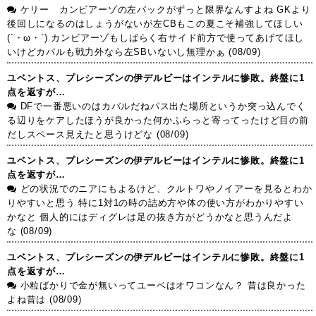
ケリー カンビアーゾの左バックがずっと限界なんすよね GKより
後回しになるのはしょうがないが左CBもこの夏こそ補強してほしい
(´・ω・`) カンビアーゾもしばらく右サイド前方で使ってあげてほし
いけどカバルも戦力外なら左SBいないし無理かぁ (08/09)
ユベントス、プレシーズンの伊デルビーはインテルに惨敗。終盤に1
点を返すが…
DFで一番悪いのはカバルだねパス出た場所というか突っ込んでく
る辺りをケアしたほうが良かった何かふらっと寄ってったけど目の前
だしスペース見えたと思うけどな (08/09)
ユベントス、プレシーズンの伊デルビーはインテルに惨敗。終盤に1
点を返すが…
どの状況でのニアにもよるけど、クルトワやノイアーを見るとわか
りやすいと思う 特に1対1の時の詰め方や体の使い方がわかりやすい
かなと 個人的にはディグレは足の抜き方がどうかなと思うんだよ
な (08/09)
ユベントス、プレシーズンの伊デルビーはインテルに惨敗。終盤に1
点を返すが…
小粒ばかりで金が無いってユーベはオワコンなん？ 昔は良かった
よね昔は (08/09)