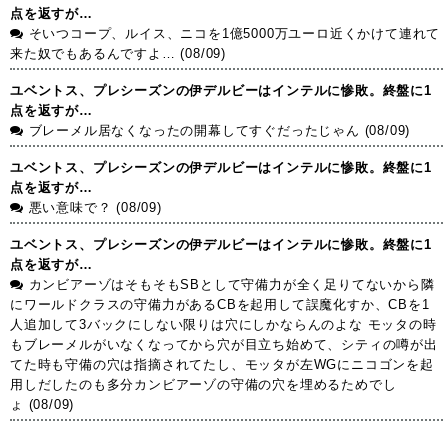
点を返すが…
そいつコープ、ルイス、ニコを1億5000万ユーロ近くかけて連れて
来た奴でもあるんですよ… (08/09)
ユベントス、プレシーズンの伊デルビーはインテルに惨敗。終盤に1
点を返すが…
ブレーメル居なくなったの開幕してすぐだったじゃん (08/09)
ユベントス、プレシーズンの伊デルビーはインテルに惨敗。終盤に1
点を返すが…
悪い意味で？ (08/09)
ユベントス、プレシーズンの伊デルビーはインテルに惨敗。終盤に1
点を返すが…
カンビアーゾはそもそもSBとして守備力が全く足りてないから隣
にワールドクラスの守備力があるCBを起用して誤魔化すか、CBを1
人追加して3バックにしない限りは穴にしかならんのよな モッタの時
もブレーメルがいなくなってから穴が目立ち始めて、シティの噂が出
てた時も守備の穴は指摘されてたし、モッタが左WGにニコゴンを起
用しだしたのも多分カンビアーゾの守備の穴を埋めるためでし
ょ (08/09)