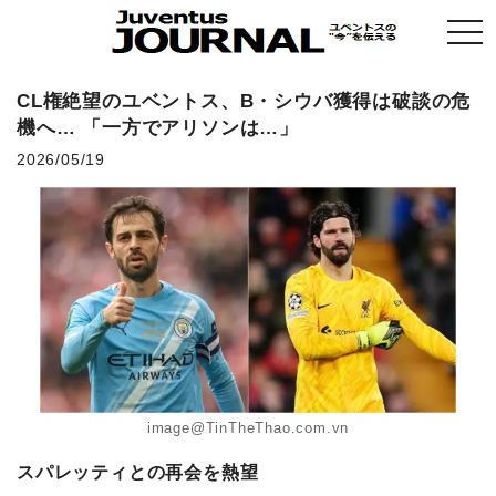
togg
navi
CL権絶望のユベントス、B・シウバ獲得は破談の危
機へ… 「一方でアリソンは…」
2026/05/19
image@TinTheThao.com.vn
スパレッティとの再会を熱望