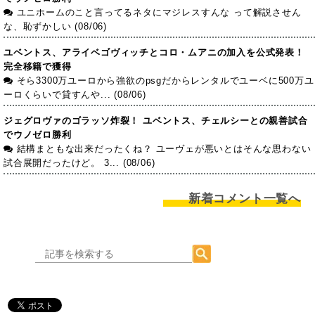
ユニホームのこと言ってるネタにマジレスすんな って解説させん
な、恥ずかしい (08/06)
ユベントス、アライベゴヴィッチとコロ・ムアニの加入を公式発表！
完全移籍で獲得
そら3300万ユーロから強欲のpsgだからレンタルでユーベに500万ユ
ーロくらいで貸すんや... (08/06)
ジェグロヴァのゴラッソ炸裂！ ユベントス、チェルシーとの親善試合
でウノゼロ勝利
結構まともな出来だったくね？ ユーヴェが悪いとはそんな思わない
試合展開だったけど。 3... (08/06)
新着コメント一覧へ