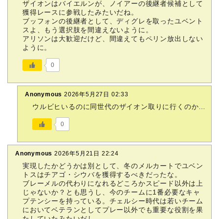
ザイオンはバイエルンが、ノイアーの後継者候補として
獲得レースに参戦したみたいだね。
ブッフォンの後継者として、ディグレを取ったユベント
スよ、もう選択肢を間違えないように。
アリソンは大歓迎だけど、間違えてもペリン放出しない
ように。
0
Anonymous
2026年5月27日 02:33
ウルビヒいるのに同世代のザイオン取りに行くのか…
0
Anonymous
2026年5月21日 22:24
実現したかどうかは別として、冬のメルカートでユベン
トスはチアゴ・シウバを獲得するべきだったな。
ブレーメルの代わりになれるどころかスピード以外は上
じゃないか？とも思うし、今のチームに1番必要なキャ
プテンシーを持っている。チェルシー時代は若いチーム
においてベテランとしてプレー以外でも重要な役割を果
たしていたみたいだし。