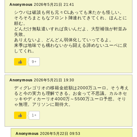
Anonymous
2026年5月21日 21:41
シウバは破談も何も元々CLあっても来たかも怪しい。
そろそろまともなフロント陣連れてきてくれ、ほんとに
頼む。
どんだけ無駄遣いすれば良いんだよ、大型補強が軒並み
失敗。
ありえないよ、どんどん弱体化していってるよ。
来季は地味でも構わないから闘える諦めないユーベに戻
してくれ。
9+
Anonymous
2026年5月21日 19:30
ディグレゴリオの移籍金総額は2000万ユーロ。そう考え
ると今の実力も理解できる。お金って不思議。カルネセ
ッキやディカーリオ4000万～5500万ユーロ予想。そり
ゃ無理。アリソンに期待大。
1+
Anonymous
2026年5月22日 09:53