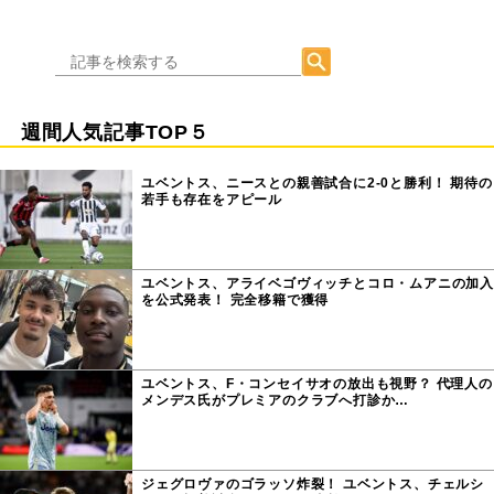
週間人気記事TOP５
ユベントス、ニースとの親善試合に2-0と勝利！ 期待の
若手も存在をアピール
ユベントス、アライベゴヴィッチとコロ・ムアニの加入
を公式発表！ 完全移籍で獲得
ユベントス、F・コンセイサオの放出も視野？ 代理人の
メンデス氏がプレミアのクラブへ打診か…
ジェグロヴァのゴラッソ炸裂！ ユベントス、チェルシ