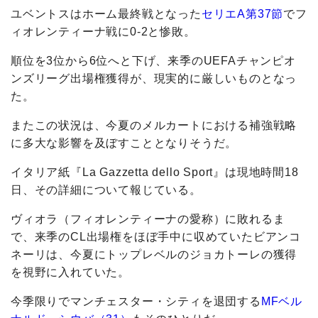
ユベントスはホーム最終戦となった
セリエA第37節
でフ
ィオレンティーナ戦に0-2と惨敗。
順位を3位から6位へと下げ、来季のUEFAチャンピオ
ンズリーグ出場権獲得が、現実的に厳しいものとなっ
た。
またこの状況は、今夏のメルカートにおける補強戦略
に多大な影響を及ぼすこととなりそうだ。
イタリア紙『La Gazzetta dello Sport』は現地時間18
日、その詳細について報じている。
ヴィオラ（フィオレンティーナの愛称）に敗れるま
で、来季のCL出場権をほぼ手中に収めていたビアンコ
ネーリは、今夏にトップレベルのジョカトーレの獲得
を視野に入れていた。
今季限りでマンチェスター・シティを退団する
MFベル