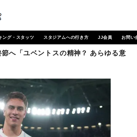
キング・スタッツ
スタジアムへの行き方
JJ会員
お問い
順位表
 日程一覧
ルランキング
はじめに
How To Go ?
JJ会員とは
ログイン
会員ページ
登録方法（図解）
終節へ「ユベントスの精神？ あらゆる意