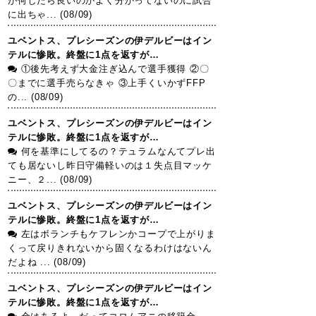
が何したら良いのかよく分かってないのに試合
に出ちゃ... (08/09)
ユベントス、プレシーズンの伊デルビーはイン
テルに惨敗。終盤に1点を返すが…
①後先考えず大金注ぎ込んで選手獲得 ②〇
〇までに選手売らなきゃ ③上手くいかずFFP
の... (08/09)
ユベントス、プレシーズンの伊デルビーはイン
テルに惨敗。終盤に1点を返すが…
何を基準にしてるの？テュラムなんてプレ出
ても居ないし昨日守備軽いのは１失点目マッケ
ニー、２... (08/09)
ユベントス、プレシーズンの伊デルビーはイン
テルに惨敗。終盤に1点を返すが…
左はボランチもケフレンかコープで上がりま
くって戻りきれないから固くなるわけはないん
だよね ... (08/09)
ユベントス、プレシーズンの伊デルビーはイン
テルに惨敗。終盤に1点を返すが…