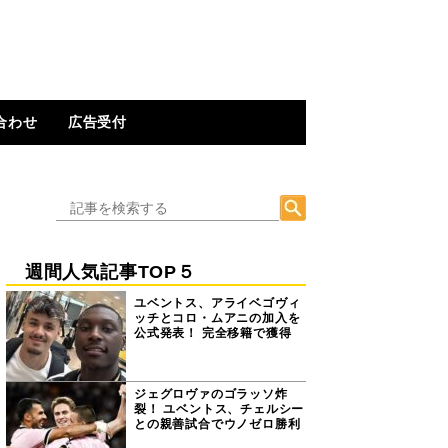
合わせ
広告受付
週間人気記事TOP５
ユベントス、アライベゴヴィ
ッチとコロ・ムアニの加入を
公式発表！ 完全移籍で獲得
ジェグロヴァのゴラッソ炸
裂！ ユベントス、チェルシー
との親善試合でウノゼロ勝利