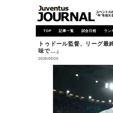
TOP
記事一覧
試合日程
ラン
メイン
コラム
特集
メルカート
動画
試合レビュー
招集メンバー
UCL
U23・下部組織・
カルチョ全般
2017-18
2018-19
2019-20
2020-21
2021-22
2022-23
2023-24
2024-25
各国
次節
ゴー
トゥドール監督、リーグ最
Women
味で…」
2025/05/20