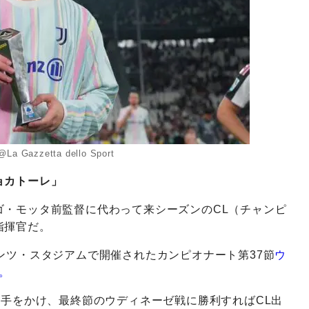
@La Gazzetta dello Sport
ョカトーレ」
ゴ・モッタ前監督に代わって来シーズンのCL（チャンピ
指揮官だ。
ンツ・スタジアムで開催されたカンピオナート第37節
ウ
。
王手をかけ、最終節のウディネーゼ戦に勝利すればCL出