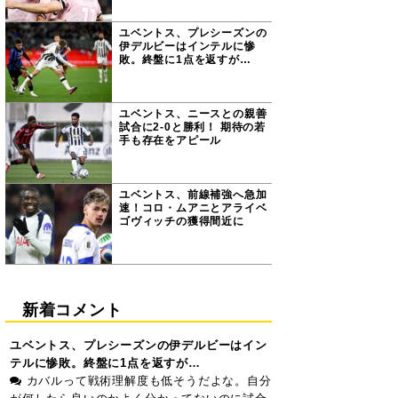
ユベントス、プレシーズンの
伊デルビーはインテルに惨
敗。終盤に1点を返すが…
ユベントス、ニースとの親善
試合に2-0と勝利！ 期待の若
手も存在をアピール
ユベントス、前線補強へ急加
速！コロ・ムアニとアライベ
ゴヴィッチの獲得間近に
新着コメント
ユベントス、プレシーズンの伊デルビーはイン
テルに惨敗。終盤に1点を返すが…
カバルって戦術理解度も低そうだよな。自分