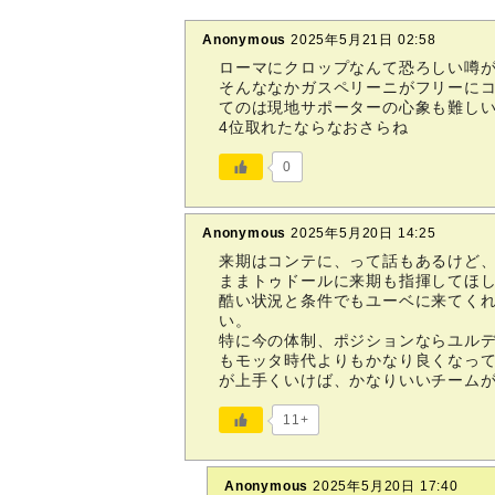
Anonymous
2025年5月21日 02:58
ローマにクロップなんて恐ろしい噂
そんななかガスペリーニがフリーに
てのは現地サポーターの心象も難し
4位取れたならなおさらね
0
Anonymous
2025年5月20日 14:25
来期はコンテに、って話もあるけど
ままトゥドールに来期も指揮してほ
酷い状況と条件でもユーベに来てく
い。
特に今の体制、ポジションならユル
もモッタ時代よりもかなり良くなっ
が上手くいけば、かなりいいチーム
11+
Anonymous
2025年5月20日 17:40