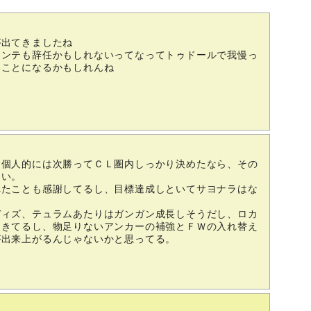
が出てきましたね
コンテも辞任かもしれないってなってトゥドールで我慢っ
いことになるかもしれんね
、個人的には次勝ってＣＬ圏内しっかり決めたなら、その
しい。
れたことも感謝してるし、目標達成しといてサヨナラはな
ディズ、テュラムあたりはガンガン成長しそうだし、ロカ
てきてるし、物足りないアンカーの補強とＦＷの入れ替え
が出来上がるんじゃないかと思ってる。