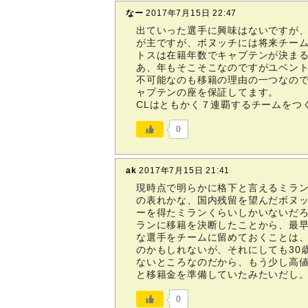
なー
2017年7月15日 22:47
出ていった選手に興味はないですが
が主ですが、ボヌッチには将来チー
トスは在籍年数でキャプテンが決まる
あ、年もそこそこなのですがユベン
不可能なのも移籍の理由の一つなの
ャプテンの座を保証してます。
CLはともかく７連覇するチームをつ
0
ak
2017年7月15日 21:41
現時点で明らかに格下と言えるミラ
の表れかな、国内残留を望んだボヌ
ーを得たミランくらいしかいないだろ
ランに移籍を決断したことから、最
な選手をチームに留めておくことは
のかもしれないが、それにしても30
ないところなのだから、もう少し高
と移籍金を準備していたみたいだし
0