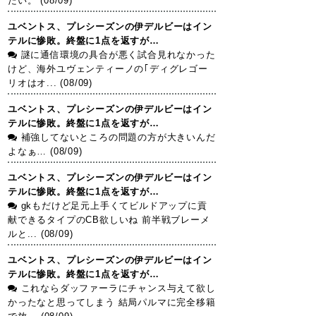
たい。 (08/09)
ユベントス、プレシーズンの伊デルビーはイン
テルに惨敗。終盤に1点を返すが…
謎に通信環境の具合が悪く試合見れなかった
けど、海外ユヴェンティーノの｢ディグレゴー
リオはオ... (08/09)
ユベントス、プレシーズンの伊デルビーはイン
テルに惨敗。終盤に1点を返すが…
補強してないところの問題の方が大きいんだ
よなぁ… (08/09)
ユベントス、プレシーズンの伊デルビーはイン
テルに惨敗。終盤に1点を返すが…
gkもだけど足元上手くてビルドアップに貢
献できるタイプのCB欲しいね 前半戦ブレーメ
ルと... (08/09)
ユベントス、プレシーズンの伊デルビーはイン
テルに惨敗。終盤に1点を返すが…
これならダッファーラにチャンス与えて欲し
かったなと思ってしまう 結局パルマに完全移籍