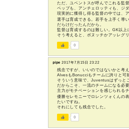
ただ、ユベントスが呼んでこれる監
ペップも、アンチェロッティも、ジ
現実的に獲得し得る監督の中では、
選手は育成できる。若手を上手く導
だらけだったんだから。
監督は育成するのは難しい。GK以上
そう考えると、ボヌッチかアッレグ
0
pipe
2017年7月15日 23:22
残念ですが、いいのではないかと考
AlvesもBonucciもチームに誇
そういう意味で、Juventusはずっ
だからこそ、一流のチームになる必
主力がモチベーションを感じられる
優勝セレモニーでロレンツォくんの表
たいですね。
それにしても残念でした。
0