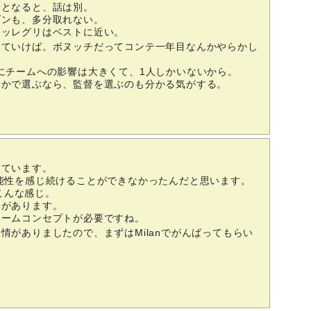
督となると、話は別。
ダンも、多分取れない。
アッレグリはベストに近い。
いていけば。ボヌッチだってコンテ一年目なんかやらかし
にチームへの影響は大きくて、1人しかいないから。
リかで選ぶなら、監督を選ぶのも分かる気がする。
えています。
りと可能性を感じ続けることができなかったんだと思います。
とこんな感じ。
要があります。
チームコンセプトが必要ですね。
情がありましたので、まずはMilanでがんばってもらい