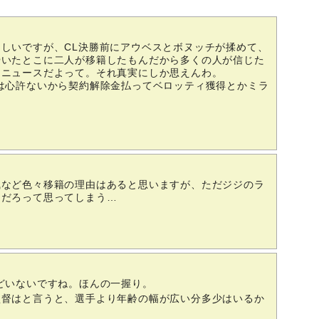
しいですが、CL決勝前にアウベスとボヌッチが揉めて、
やいたとこに二人が移籍したもんだから多くの人が信じた
クニュースだよって。それ真実にしか思えんわ。
は心許ないから契約解除金払ってベロッティ獲得とかミラ
執など色々移籍の理由はあると思いますが、ただジジのラ
ただろって思ってしまう…
どいないですね。ほんの一握り。
監督はと言うと、選手より年齢の幅が広い分多少はいるか