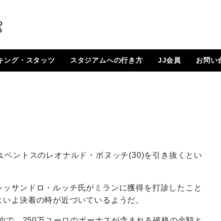
キング・スタッツ
スタジアムへの行き方
JJ会員
お問い
順位表
 日程一覧
ルランキング
はじめに
How To Go ?
JJ会員とは
ログイン
会員ページ
登録方法（図解）
ユベントスのレオナルド・ボヌッチ(30)を引き抜くとい
レッサンドロ・ルッチ氏がミランに獲得を打診したこと
よいよ決着の時が近づいているようだ。
契約で、250万ユーロのボーナスが含まれる破格の金額と