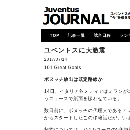
TOP
記事一覧
試合日程
ラン
メイン
コラム
特集
メルカート
動画
試合レビュー
招集メンバー
UCL
U23・下部組織・
カルチョ全般
2017-18
2018-19
2019-20
2020-21
2021-22
2022-23
2023-24
2024-25
各国
次節
ゴー
ユベントスに大激震
Women
2017/07/14
101 Great Goals
ボヌッチ放出は既定路線か
14日、イタリア各メディアはミランが
うニュースで紙面を賑わせている。
数日前に、ボヌッチの代理人であるア
からスタートしたこの移籍話だが、い
契約については、750万ユーロの5年