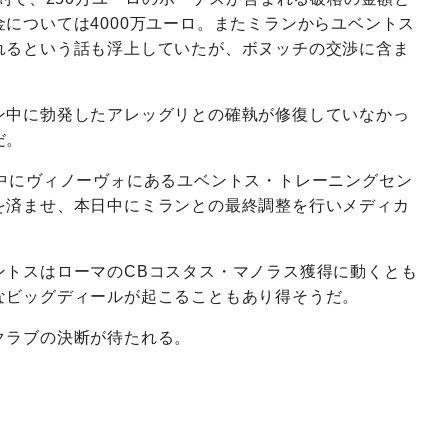
については4000万ユーロ。またミランからユベントス
れるという話も浮上していたが、ボヌッチの交渉に含ま
ン中に勃発したアレッグリとの確執が修復していなかっ
だ。
前中にヴィノーヴォにあるユベントス・トレーニングセン
を済ませ、本日中にミランとの最終調整を行いメディカ
ントスはローマのCBコスタス・マノラス獲得に動くとも
なビッグディールが起こることもあり得そうだ。
クラブの決断が待たれる。