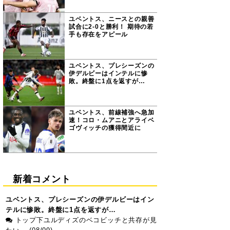
ユベントス、ニースとの親善
試合に2-0と勝利！ 期待の若
手も存在をアピール
ユベントス、プレシーズンの
伊デルビーはインテルに惨
敗。終盤に1点を返すが…
ユベントス、前線補強へ急加
速！コロ・ムアニとアライベ
ゴヴィッチの獲得間近に
新着コメント
ユベントス、プレシーズンの伊デルビーはイン
テルに惨敗。終盤に1点を返すが…
トップ下ユルディズのベコビッチと共存が見