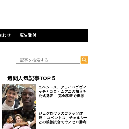
合わせ
広告受付
週間人気記事TOP５
ユベントス、アライベゴヴィ
ッチとコロ・ムアニの加入を
公式発表！ 完全移籍で獲得
ジェグロヴァのゴラッソ炸
裂！ ユベントス、チェルシー
との親善試合でウノゼロ勝利