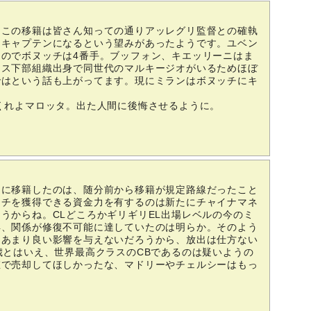
、この移籍は皆さん知っての通りアッレグリ監督との確執
ムキャプテンになるという望みがあったようです。ユベン
のでボヌッチは4番手。ブッフォン、キエッリーニはま
トス下部組織出身で同世代のマルキージオがいるためほぼ
ではという話も上がってます。現にミランはボヌッチにキ
くれよマロッタ。出た人間に後悔させるように。
ンに移籍したのは、随分前から移籍が規定路線だったこと
ッチを獲得できる資金力を有するのは新たにチャイナマネ
うからね。CLどころかギリギリEL出場レベルの今のミ
早、関係が修復不可能に達していたのは明らか。そのよう
、あまり良い影響を与えないだろうから、放出は仕方ない
歳とはいえ、世界最高クラスのCBであるのは疑いようの
値で売却してほしかったな、マドリーやチェルシーはもっ
。