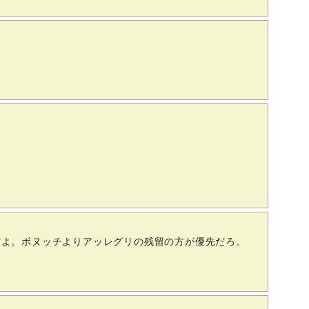
だよ。ボヌッチよりアッレグリの残留の方が優先だろ。