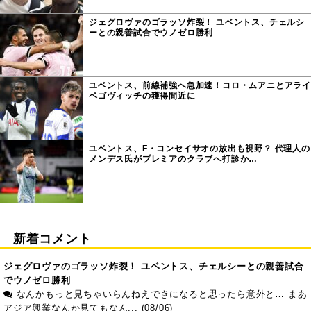
ジェグロヴァのゴラッソ炸裂！ ユベントス、チェルシ
ーとの親善試合でウノゼロ勝利
ユベントス、前線補強へ急加速！コロ・ムアニとアライ
ベゴヴィッチの獲得間近に
ユベントス、F・コンセイサオの放出も視野？ 代理人の
メンデス氏がプレミアのクラブへ打診か…
新着コメント
ジェグロヴァのゴラッソ炸裂！ ユベントス、チェルシーとの親善試合
でウノゼロ勝利
なんかもっと見ちゃいらんねえできになると思ったら意外と… まあ
アジア興業なんか見てもなん... (08/06)