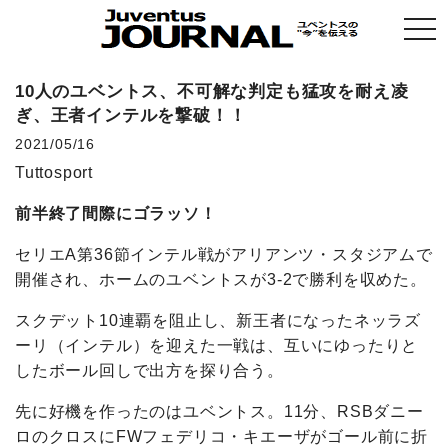
togg
navi
10人のユベントス、不可解な判定も猛攻を耐え凌
ぎ、王者インテルを撃破！！
2021/05/16
Tuttosport
前半終了間際にゴラッソ！
セリエA第36節インテル戦がアリアンツ・スタジアムで
開催され、ホームのユベントスが3-2で勝利を収めた。
スクデット10連覇を阻止し、新王者になったネッラズ
ーリ（インテル）を迎えた一戦は、互いにゆったりと
したボール回しで出方を探り合う。
先に好機を作ったのはユベントス。11分、RSBダニー
ロのクロスにFWフェデリコ・キエーザがゴール前に折