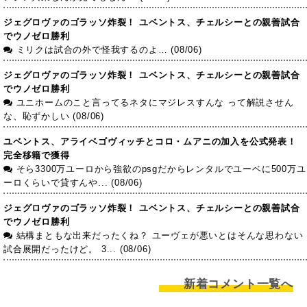
ジェグロヴァのゴラッソ炸裂！ ユベントス、チェルシーとの親善試合
でウノゼロ勝利
ミリクは試合の外で怪我するのよ… (08/06)
ジェグロヴァのゴラッソ炸裂！ ユベントス、チェルシーとの親善試合
でウノゼロ勝利
ユニホームのこと言ってるネタにマジレスすんな って解説させん
な、恥ずかしい (08/06)
ユベントス、アライベゴヴィッチとコロ・ムアニの加入を公式発表！
完全移籍で獲得
そら3300万ユーロから強欲のpsgだからレンタルでユーベに500万ユ
ーロくらいで貸すんや... (08/06)
ジェグロヴァのゴラッソ炸裂！ ユベントス、チェルシーとの親善試合
でウノゼロ勝利
結構まともな出来だったくね？ ユーヴェが悪いとはそんな思わない
試合展開だったけど。 3... (08/06)
新着コメント一覧へ