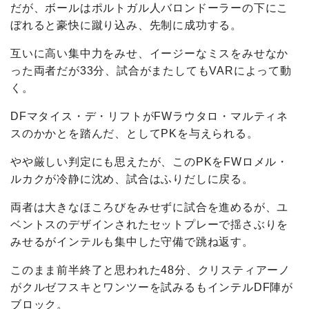
だが、ボールはポルトガル人バロンドーラーの下にこ
ぼれると豪快に蹴り込み、先制に成功する。
互いに高い集中力をみせ、イージーなミスをみせなか
った両者だが33分、試合がまたしてもVARによって動
く。
DFマタイス・デ・リフトがFWラウタロ・マルティネ
スのかかとを踏んだ、としてPKを与えられる。
やや厳しい判定にも思えたが、このPKをFWロメル・
ルカクが冷静に沈め、試合はふりだしに戻る。
両者は大きなほころびをみせずに試合を進めるが、ユ
ベントスのデザインされたセットプレーで揺さぶりを
みせるがインテルも集中した守備で跳ね返す。
このまま前半終了と思われた48分、クリスティアーノ
がクルゼフスキとワンツーを試みるもインテルDF陣が
ブロック。