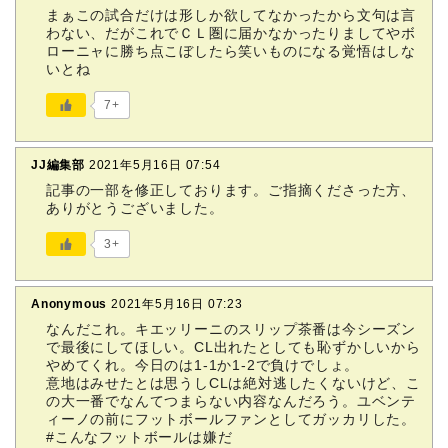
まぁこの試合だけは形しか欲してなかったから文句は言
わない、だがこれでＣＬ圏に届かなかったりましてやボ
ローニャに勝ち点こぼしたら笑いものになる覚悟はしな
いとね
7+
JJ編集部
2021年5月16日 07:54
記事の一部を修正しております。ご指摘くださった方、
ありがとうございました。
3+
Anonymous
2021年5月16日 07:23
なんだこれ。キエッリーニのスリップ茶番は今シーズン
で最後にしてほしい。CL出れたとしても恥ずかしいから
やめてくれ。今日のは1-1か1-2で負けでしょ。
意地はみせたとは思うしCLは絶対逃したくないけど、こ
の大一番でなんてつまらない内容なんだろう。ユベンテ
ィーノの前にフットボールファンとしてガッカリした。
#こんなフットボールは嫌だ