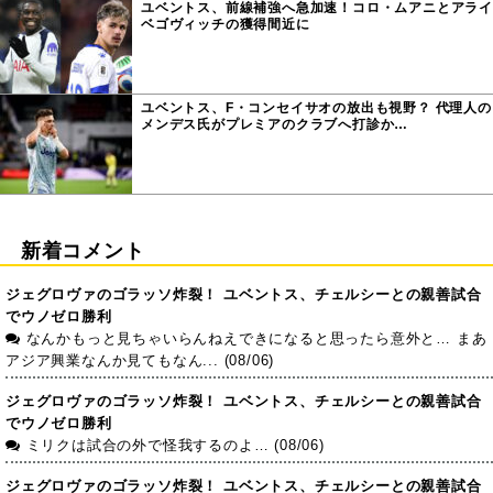
ユベントス、前線補強へ急加速！コロ・ムアニとアライ
ベゴヴィッチの獲得間近に
ユベントス、F・コンセイサオの放出も視野？ 代理人の
メンデス氏がプレミアのクラブへ打診か…
新着コメント
ジェグロヴァのゴラッソ炸裂！ ユベントス、チェルシーとの親善試合
でウノゼロ勝利
なんかもっと見ちゃいらんねえできになると思ったら意外と… まあ
アジア興業なんか見てもなん... (08/06)
ジェグロヴァのゴラッソ炸裂！ ユベントス、チェルシーとの親善試合
でウノゼロ勝利
ミリクは試合の外で怪我するのよ… (08/06)
ジェグロヴァのゴラッソ炸裂！ ユベントス、チェルシーとの親善試合