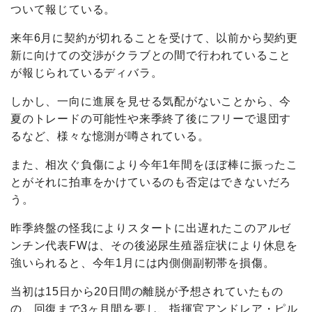
ついて報じている。
来年6月に契約が切れることを受けて、以前から契約更
新に向けての交渉がクラブとの間で行われていること
が報じられているディバラ。
しかし、一向に進展を見せる気配がないことから、今
夏のトレードの可能性や来季終了後にフリーで退団す
るなど、様々な憶測が噂されている。
また、相次ぐ負傷により今年1年間をほぼ棒に振ったこ
とがそれに拍車をかけているのも否定はできないだろ
う。
昨季終盤の怪我によりスタートに出遅れたこのアルゼ
ンチン代表FWは、その後泌尿生殖器症状により休息を
強いられると、今年1月には内側側副靭帯を損傷。
当初は15日から20日間の離脱が予想されていたもの
の、回復まで3ヶ月間を要し、指揮官アンドレア・ピル