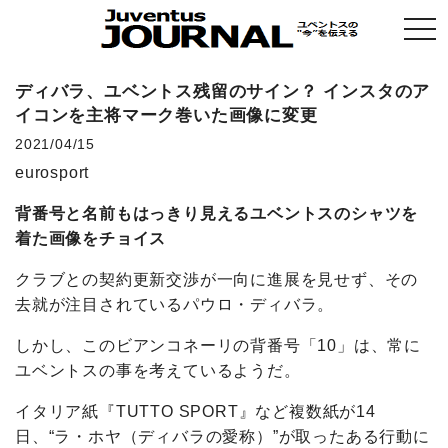
togg
navi
ディバラ、ユベントス残留のサイン？ インスタのア
イコンを主将マーク巻いた画像に変更
2021/04/15
eurosport
背番号と名前もはっきり見えるユベントスのシャツを
着た画像をチョイス
クラブとの契約更新交渉が一向に進展を見せず、その
去就が注目されているパウロ・ディバラ。
しかし、このビアンコネーリの背番号「10」は、常に
ユベントスの事を考えているようだ。
イタリア紙『TUTTO SPORT』など複数紙が14
日、“ラ・ホヤ（ディバラの愛称）”が取ったある行動に