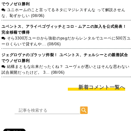
でウノゼロ勝利
ユニホームのこと言ってるネタにマジレスすんな って解説させん
な、恥ずかしい (08/06)
ユベントス、アライベゴヴィッチとコロ・ムアニの加入を公式発表！
完全移籍で獲得
そら3300万ユーロから強欲のpsgだからレンタルでユーベに500万ユ
ーロくらいで貸すんや... (08/06)
ジェグロヴァのゴラッソ炸裂！ ユベントス、チェルシーとの親善試合
でウノゼロ勝利
結構まともな出来だったくね？ ユーヴェが悪いとはそんな思わない
試合展開だったけど。 3... (08/06)
新着コメント一覧へ