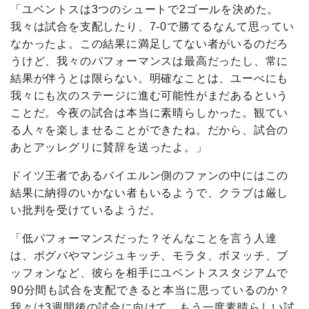
「ユベントスは3つのシュートで2ゴールを決めた。
我々は試合を支配したり、7-0で勝てるなんて思ってい
なかったよ。この結果に満足してない者がいるのだろ
うけど、我々のパフォーマンスは最高だったし、常に
結果が伴うとは限らない。明確なことは、ユーべにも
我々にも次のステージに進む可能性がまだあるという
ことだ。今夜の試合は本当に素晴らしかった。観てい
る人々を楽しませることができたね。だから、試合の
あとアッレグリに賛辞を送ったよ。」
ドイツ王者であるバイエルン側のファンの中にはこの
結果に納得のいかない者もいるようで、クラブは厳し
い批判を受けているようだ。
「低パフォーマンスだった？そんなことを言う人達
は、ポグバやマンジュキッチ、モラタ、ボヌッチ、ブ
ッフォンなど、彼らを相手にユベントススタジアムで
90分間も試合を支配できると本当に思っているのか？
我々は3週間後の試合に向けて、もう一度素晴らしい試