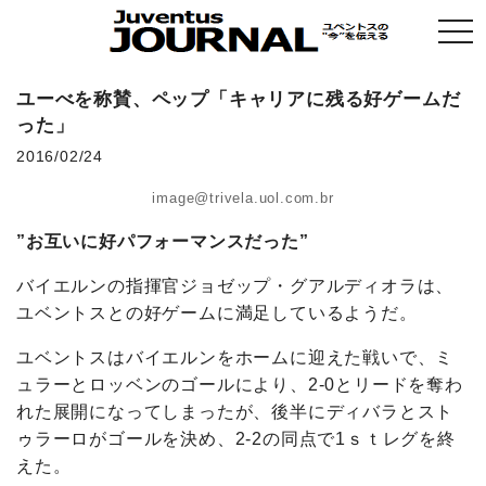
togg
navi
ユーべを称賛、ペップ「キャリアに残る好ゲームだ
った」
2016/02/24
image@trivela.uol.com.br
”お互いに好パフォーマンスだった”
バイエルンの指揮官ジョゼップ・グアルディオラは、
ユベントスとの好ゲームに満足しているようだ。
ユベントスはバイエルンをホームに迎えた戦いで、ミ
ュラーとロッベンのゴールにより、2-0とリードを奪わ
れた展開になってしまったが、後半にディバラとスト
ゥラーロがゴールを決め、2-2の同点で1ｓｔレグを終
えた。