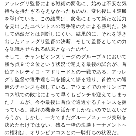
アッレグリ監督による戦術の変化に、始めは不安な気
持ちを持たざるをえなかったものの、変化後に４連勝
を挙げている。この結果は、変化によって新たな活力
を見出したユベントスの選手達の力による勝利だ。決
して偶然だとは判断しにくい。結果的に、それを導き
出したアッレグリ監督の決断、そして監督としての力
を認識させられる結末となったのだ。
そして、チャンピオンズリーグのグループＡにおいて
勝ち点９で２位という状況で迎える最後の試合が、首
位アトレティコ・マドリードとの一戦である。アッレ
グリ監督や選手達も口を揃えて語る通り、首位での通
過のチャンスを残している。アウェイでのオリンピア
コス戦での敗北によって早くもピンチを迎えてしまっ
たチームが、今や最後に首位で通過するチャンスを握
っている。絶好の機会を活かすしかないのではないだ
ろうか。しかし、一方でまだグループステージ突破を
決めたわけではない。残る一枠の決勝トーナメントへ
の権利は、オリンピアコスとの一騎打ちの状況だ。