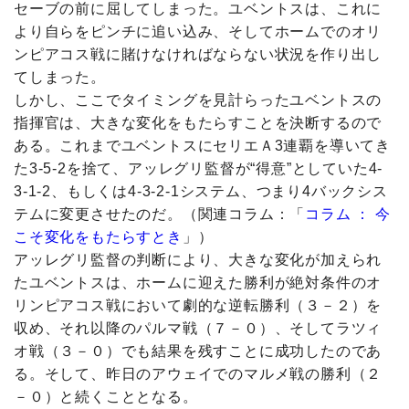
セーブの前に屈してしまった。ユベントスは、これに
より自らをピンチに追い込み、そしてホームでのオリ
ンピアコス戦に賭けなければならない状況を作り出し
てしまった。
しかし、ここでタイミングを見計らったユベントスの
指揮官は、大きな変化をもたらすことを決断するので
ある。これまでユベントスにセリエＡ3連覇を導いてき
た3-5-2を捨て、アッレグリ監督が“得意”としていた4-
3-1-2、もしくは4-3-2-1システム、つまり4バックシス
テムに変更させたのだ。（関連コラム：「
コラム ： 今
こそ変化をもたらすとき
」）
アッレグリ監督の判断により、大きな変化が加えられ
たユベントスは、ホームに迎えた勝利が絶対条件のオ
リンピアコス戦において劇的な逆転勝利（３－２）を
収め、それ以降のパルマ戦（７－０）、そしてラツィ
オ戦（３－０）でも結果を残すことに成功したのであ
る。そして、昨日のアウェイでのマルメ戦の勝利（２
－０）と続くこととなる。