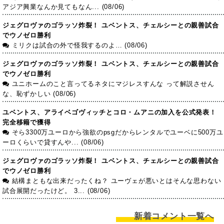
アジア興業なんか見てもなん... (08/06)
ジェグロヴァのゴラッソ炸裂！ ユベントス、チェルシーとの親善試合
でウノゼロ勝利
ミリクは試合の外で怪我するのよ… (08/06)
ジェグロヴァのゴラッソ炸裂！ ユベントス、チェルシーとの親善試合
でウノゼロ勝利
ユニホームのこと言ってるネタにマジレスすんな って解説させん
な、恥ずかしい (08/06)
ユベントス、アライベゴヴィッチとコロ・ムアニの加入を公式発表！
完全移籍で獲得
そら3300万ユーロから強欲のpsgだからレンタルでユーベに500万ユ
ーロくらいで貸すんや... (08/06)
ジェグロヴァのゴラッソ炸裂！ ユベントス、チェルシーとの親善試合
でウノゼロ勝利
結構まともな出来だったくね？ ユーヴェが悪いとはそんな思わない
試合展開だったけど。 3... (08/06)
新着コメント一覧へ