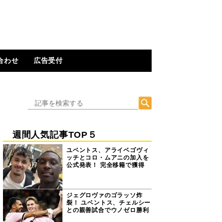
合わせ
広告受付
週間人気記事TOP５
ユベントス、アライベゴヴィ
ッチとコロ・ムアニの加入を
公式発表！ 完全移籍で獲得
ジェグロヴァのゴラッソ炸
裂！ ユベントス、チェルシー
との親善試合でウノゼロ勝利