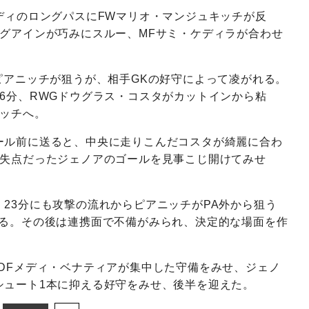
ディのロングパスにFWマリオ・マンジュキッチが反
グアインが巧みにスルー、MFサミ・ケディラが合わせ
ピアニッチが狙うが、相手GKの好守によって凌がれる。
6分、RWGドウグラス・コスタがカットインから粘
キッチへ。
ール前に送ると、中央に走りこんだコスタが綺麗に合わ
無失点だったジェノアのゴールを見事こじ開けてみせ
23分にも攻撃の流れからピアニッチがPA外から狙う
れる。その後は連携面で不備がみられ、決定的な場面を作
DFメディ・ベナティアが集中した守備をみせ、ジェノ
シュート1本に抑える好守をみせ、後半を迎えた。