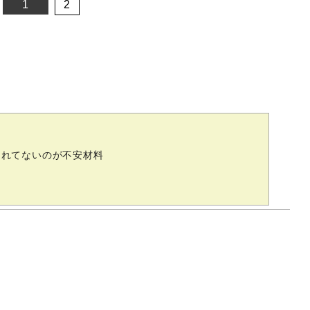
1
2
されてないのが不安材料