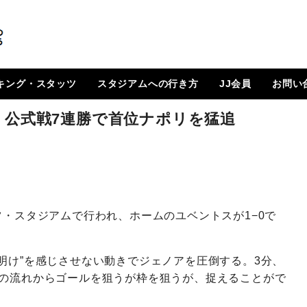
キング・スタッツ
スタジアムへの行き方
JJ会員
お問い
順位表
 日程一覧
ルランキング
はじめに
How To Go ?
JJ会員とは
ログイン
会員ページ
登録方法（図解）
！ 公式戦7連勝で首位ナポリを猛追
ツ・スタジアムで行われ、ホームのユベントスが1−0で
明け”を感じさせない動きでジェノアを圧倒する。3分、
撃の流れからゴールを狙うが枠を狙うが、捉えることがで