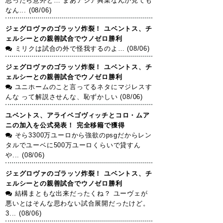
思ったら意外と… まあアジア興業なんか見ても
なん... (08/06)
ジェグロヴァのゴラッソ炸裂！ ユベントス、チ
ェルシーとの親善試合でウノゼロ勝利
ミリクは試合の外で怪我するのよ… (08/06)
ジェグロヴァのゴラッソ炸裂！ ユベントス、チ
ェルシーとの親善試合でウノゼロ勝利
ユニホームのこと言ってるネタにマジレスす
んな って解説させんな、恥ずかしい (08/06)
ユベントス、アライベゴヴィッチとコロ・ムア
ニの加入を公式発表！ 完全移籍で獲得
そら3300万ユーロから強欲のpsgだからレン
タルでユーベに500万ユーロくらいで貸すん
や... (08/06)
ジェグロヴァのゴラッソ炸裂！ ユベントス、チ
ェルシーとの親善試合でウノゼロ勝利
結構まともな出来だったくね？ ユーヴェが
悪いとはそんな思わない試合展開だったけど。
3... (08/06)