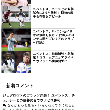
ユベントス、ニースとの親善
試合に2-0と勝利！ 期待の若
手も存在をアピール
ユベントス、F・コンセイサ
オの放出も視野？ 代理人のメ
ンデス氏がプレミアのクラブ
へ打診か…
ユベントス、前線補強へ急加
速！コロ・ムアニとアライベ
ゴヴィッチの獲得間近に
新着コメント
ジェグロヴァのゴラッソ炸裂！ ユベントス、チ
ェルシーとの親善試合でウノゼロ勝利
なんかもっと見ちゃいらんねえできになると