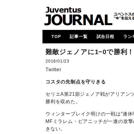
TOP
記事一覧
試合日程
ラン
メイン
コラム
特集
メルカート
動画
試合レビュー
招集メンバー
UCL
U23・下部組織・
カルチョ全般
2017-18
2018-19
2019-20
2020-21
2021-22
2022-23
2023-24
2024-25
各国
次節
ゴー
難敵ジェノアに1−0で勝利
Women
2018/01/23
Twitter
コスタの先制点を守りきる
セリエA第21節ジェノア戦がアリアン
勝利を収めた。
ウィンターブレイク明けの一戦は“連休
MFミラレム・ピアニッチが一連の攻
きない。