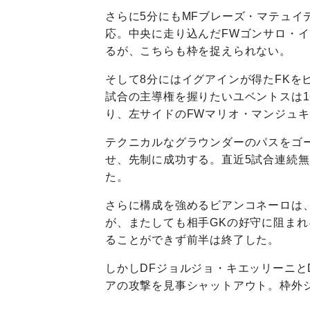
さらに5分にもMFブレーズ・マテュイ
応。中央に走り込んだFWゴンサロ・イ
るが、こちらも枠を捉えられない。
そして8分にはイグアインが得たFKを
試合の主導権を握りたいユベントスは1
り、左サイドのFWマリオ・マンジュ
テクニカルなグラウンダーのパスをゴ
せ、先制に成功する。直近5試合連続
た。
さらに構成を強めるビアンコネーロは、
が、またしても相手GKの好守に阻ま
ることができず前半は終了した。
しかしDFジョルジョ・キエッリーニと
アの攻撃を見事シャットアウト。枠外