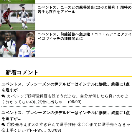
ユベントス、ニースとの親善試合に2-0と勝利！ 期待の
若手も存在をアピール
ユベントス、前線補強へ急加速！コロ・ムアニとアライ
ベゴヴィッチの獲得間近に
新着コメント
ユベントス、プレシーズンの伊デルビーはインテルに惨敗。終盤に1点
を返すが…
カバルって戦術理解度も低そうだよな。自分が何したら良いのかよ
く分かってないのに試合に出ちゃ... (08/09)
ユベントス、プレシーズンの伊デルビーはインテルに惨敗。終盤に1点
を返すが…
①後先考えず大金注ぎ込んで選手獲得 ②〇〇までに選手売らなきゃ
③上手くいかずFFPの... (08/09)