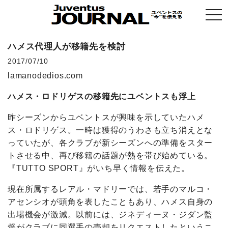
togg
navi
ハメス代理人が移籍先を検討
2017/07/10
lamanodedios.com
ハメス・ロドリゲスの移籍先にユベントスも浮上
昨シーズンからユベントスが興味を示していたハメ
ス・ロドリゲス。一時は獲得のうわさも立ち消えとな
っていたが、各クラブが新シーズンへの準備をスター
トさせる中、再び移籍の話題が熱を帯び始めている。
『TUTTO SPORT』がいち早く情報を伝えた。
現在所属するレアル・マドリーでは、若手のマルコ・
アセンシオが頭角を表したこともあり、ハメス自身の
出場機会が激減。以前には、ジネディーヌ・ジダン監
督がクラブに同選手の売却をリクエストしたというニ