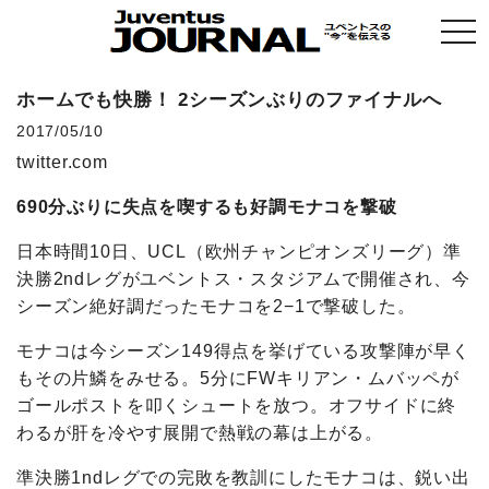
togg
navi
ホームでも快勝！ 2シーズンぶりのファイナルへ
2017/05/10
twitter.com
690分ぶりに失点を喫するも好調モナコを撃破
日本時間10日、UCL（欧州チャンピオンズリーグ）準
決勝2ndレグがユベントス・スタジアムで開催され、今
シーズン絶好調だったモナコを2−1で撃破した。
モナコは今シーズン149得点を挙げている攻撃陣が早く
もその片鱗をみせる。5分にFWキリアン・ムバッペが
ゴールポストを叩くシュートを放つ。オフサイドに終
わるが肝を冷やす展開で熱戦の幕は上がる。
準決勝1ndレグでの完敗を教訓にしたモナコは、鋭い出