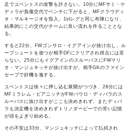
足でユベントスの攻撃を許さない。10分にMFサミ・ケ
ディラが負傷交代でベンチに下がると、MFクラウディ
オ・マルキージオを投入。1stレグと同じ布陣になり、
結果的にこの交代がチームに良い流れを作ることとな
る。
すると22分、FWゴンサロ・イグアインが抜け出し、ル
ープシュートを放つが相手DFにクリアされ得点には至
らない。25分にもイグアインのスルーパスにFWマリ
オ・マンジュキッチが抜け出すが、相手GKのファイン
セーブで好機を逸する。
ユベントスは徐々に押し込む展開がつづき、28分には
MFミラレム・ピアニッチがFWパウロ・ディバラのス
ルーパスに抜け出すがここも決めきれず、またディバ
ラも決定機を決めきれずトリノダービーでの苦い記憶
が頭をよぎり始める。
その不安は33分、マンジュキッチによって払拭され