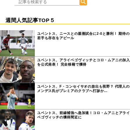
週間人気記事TOP５
ユベントス、ニースとの親善試合に2-0と勝利！ 期待の
若手も存在をアピール
ユベントス、アライベゴヴィッチとコロ・ムアニの加入
を公式発表！ 完全移籍で獲得
ユベントス、F・コンセイサオの放出も視野？ 代理人の
メンデス氏がプレミアのクラブへ打診か…
ユベントス、前線補強へ急加速！コロ・ムアニとアライ
ベゴヴィッチの獲得間近に