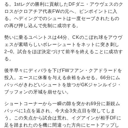
る。1stレグの勝利に貢献したDFダニ・アウヴェスのク
ロスがクロアチア代表FWの元へ、ピンポイントに入
る。ヘディングでのシュートは一度セーブされたもの
の再び押し込んで先制に成功する。
勢いに乗るユベントスは44分、CKのこぼれ球をアウヴ
ェスが素晴らしいボレーシュートをネットに突き刺し
2−0。試合をほぼ決定づけて前半を終えることに成功す
る。
後半早々にディバラを下げFWフアン・クアドラードを
投入。エースに休養を与える余裕をみせる。66分にム
バッペがきわどいシュートを放つがGKジャンルイジ・
ブッフォンの牙城を崩せない。
ショートコーナーから一瞬の隙を突かれ69分に新鋭ム
バッペに1点を返され、今大会3失点目を喫してしま
う。この失点から試合は荒れ、イグアインが相手DFに
足を踏まれたのを機に間違った方向にヒートアップし