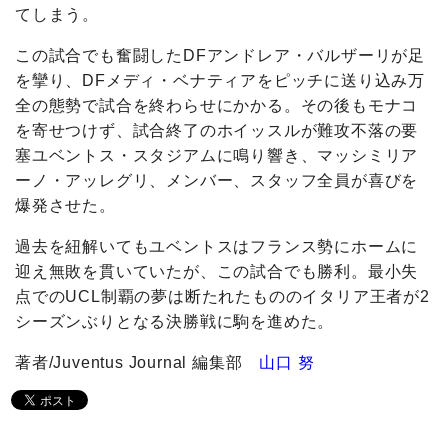
てしまう。
この試合でも奮闘したDFアンドレア・バルザーリが足
を攣り、DFメディ・ベナティアをピッチに送り込み万
全の態勢で試合を終わらせにかかる。その後もモナコ
を寄せつけず、試合終了のホイッスルが難攻不落の要
塞ユベントス・スタジアムに鳴り響き、マッシミリア
ーノ・アッレグリ、メンバー、スタッフ全員が喜びを
爆発させた。
過去を紐解いてもユベントスはフランス勢にホームに
迎え無敗を貫いていたが、この試合でも勝利。最小失
点でのUCL制覇の夢は断たれたもののイタリア王者が2
シーズンぶりとなる決勝戦に駒を進めた。
著者/Juventus Journal 編集部
山口 努