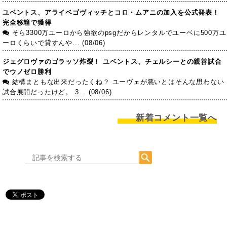
ユベントス、アライベゴヴィッチとコロ・ムアニの加入を公式発表！
完全移籍で獲得
そら3300万ユーロから強欲のpsgだからレンタルでユーベに500万ユ
ーロくらいで貸すんや... (08/06)
ジェグロヴァのゴラッソ炸裂！ ユベントス、チェルシーとの親善試合
でウノゼロ勝利
結構まともな出来だったくね？ ユーヴェが悪いとはそんな思わない
試合展開だったけど。 3... (08/06)
新着コメント一覧へ