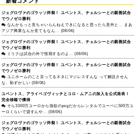
新着コメント
ジェグロヴァのゴラッソ炸裂！ ユベントス、チェルシーとの親善試合
でウノゼロ勝利
なんかもっと見ちゃいらんねえできになると思ったら意外と… まあ
アジア興業なんか見てもなん... (08/06)
ジェグロヴァのゴラッソ炸裂！ ユベントス、チェルシーとの親善試合
でウノゼロ勝利
ミリクは試合の外で怪我するのよ… (08/06)
ジェグロヴァのゴラッソ炸裂！ ユベントス、チェルシーとの親善試合
でウノゼロ勝利
ユニホームのこと言ってるネタにマジレスすんな って解説させん
な、恥ずかしい (08/06)
ユベントス、アライベゴヴィッチとコロ・ムアニの加入を公式発表！
完全移籍で獲得
そら3300万ユーロから強欲のpsgだからレンタルでユーベに500万ユ
ーロくらいで貸すんや... (08/06)
ジェグロヴァのゴラッソ炸裂！ ユベントス、チェルシーとの親善試合
でウノゼロ勝利