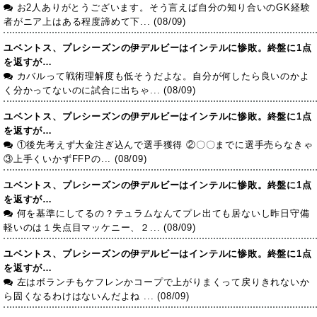
お2人ありがとうございます。そう言えば自分の知り合いのGK経験
者がニア上はある程度諦めて下... (08/09)
ユベントス、プレシーズンの伊デルビーはインテルに惨敗。終盤に1点
を返すが…
カバルって戦術理解度も低そうだよな。自分が何したら良いのかよ
く分かってないのに試合に出ちゃ... (08/09)
ユベントス、プレシーズンの伊デルビーはインテルに惨敗。終盤に1点
を返すが…
①後先考えず大金注ぎ込んで選手獲得 ②〇〇までに選手売らなきゃ
③上手くいかずFFPの... (08/09)
ユベントス、プレシーズンの伊デルビーはインテルに惨敗。終盤に1点
を返すが…
何を基準にしてるの？テュラムなんてプレ出ても居ないし昨日守備
軽いのは１失点目マッケニー、２... (08/09)
ユベントス、プレシーズンの伊デルビーはインテルに惨敗。終盤に1点
を返すが…
左はボランチもケフレンかコープで上がりまくって戻りきれないか
ら固くなるわけはないんだよね ... (08/09)