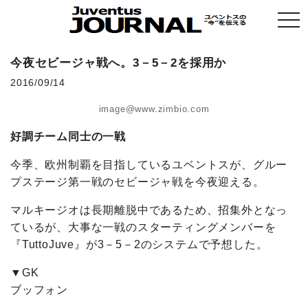
togg
navi
今夜セビージャ戦へ。3－5－2を採用か
2016/09/14
image@www.zimbio.com
好調チーム同士の一戦
今季、欧州制覇を目指しているユベントスが、グルー
プステージ第一戦のセビージャ戦を今夜迎える。
マルキージオは長期離脱中であるため、招集外となっ
ているが、大事な一戦のスターティングメンバーを
『TuttoJuve』が3－5－2のシステムで予想した。
▼GK
ブッフォン