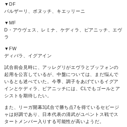
▼DF
バルザーリ、ボヌッチ、キエッリーニ
▼MF
D・アウヴェス、レミナ、ケディラ、ピアニッチ、エヴ
ラ
▼FW
ディバラ、イグアイン
試合前会見時に、アッレグリがエヴラとブッフォンの
起用を公言しているが、中盤については、まだ悩んで
いるとも述べていた。今季、調子をあげているイグア
インとケディラ、ピアニッチには、CLでもゴールとア
シストを期待したい。
また、リーガ開幕3試合で勝ち点7を得ているセビージ
ャは好調であり、日本代表の清武がユベントス戦でス
タートメンバー入りする可能性が高いようだ。