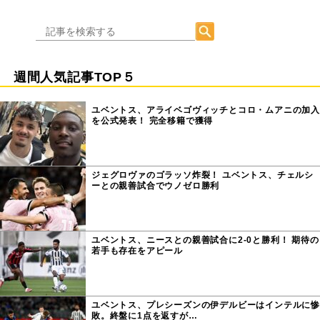
週間人気記事TOP５
ユベントス、アライベゴヴィッチとコロ・ムアニの加入
を公式発表！ 完全移籍で獲得
ジェグロヴァのゴラッソ炸裂！ ユベントス、チェルシ
ーとの親善試合でウノゼロ勝利
ユベントス、ニースとの親善試合に2-0と勝利！ 期待の
若手も存在をアピール
ユベントス、プレシーズンの伊デルビーはインテルに惨
敗。終盤に1点を返すが…