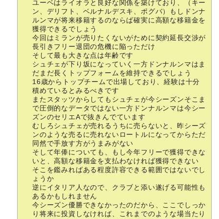
ユーベはライオラと良好な関係を築けており、（キー
ン、デリフト、ベルナルデスキ、ポグバ）もしドンナ
ルンマが将来移籍するのならば確実に高額な移籍金を
獲得できるでしょう
今回はミランが売りたくないがために契約延長交渉が
長引きフリー退団の危機に陥っただけ
そして最も大きな点は年齢です
シュチェが下り坂になっていく一方ドンナルンマはま
だまだ長くトップフォームを維持できるでしょう
16歳からトップチームで出場しており、経験は十分
積めているとみるべきです
またスタッツからしてもシュチェが今シーズンそこま
で圧倒的なデータではない一方ドンナルンマは今シー
ズンのセリエAで抜きんでています
むしろシュチェが売れるうちに売らないと、昨シーズ
ンのような売るに売れないロートルになってからただ
同然で手放す方がうまみがない
そして年俸についても、もし今年フリーで獲得できな
いと、高額な移籍金を支払わなければ獲得できない
そこを鑑みればある程度許容できる範囲ではないでし
ょうか
逆にイタリア人なので、クラブと添い遂げる可能性も
あるかもしれません
今シーズン優勝できなかったのだから、ここでしっか
り将来に投資しなければ、これまでのような場当たり