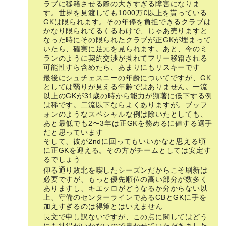
ラブに移籍させる際の大きすぎる障害になりま
す。世界を見渡しても1000万€以上を貰っている
GKは限られます。その年俸を負担できるクラブは
かなり限られてるくるわけで、じゃあ売りますと
なった時にその限られたクラブが正GKが埋まって
いたら、確実に足元を見られます。あと、今のミ
ランのように契約交渉が拗れてフリー移籍される
可能性すら含めたら、あまりにもリスキーです
最後にシュチェスニーの年齢についてですが、GK
としては翳りが見える年齢ではありません。一流
以上のGKが31歳の時から能力が顕著に低下する例
は稀です。二流以下ならよくありますが。ブッフ
ォンのようなスペシャルな例は除いたとしても、
あと最低でも2〜3年は正GKを務めるに値する選手
だと思っています
そして、彼が2ndに回ってもいいかなと思える頃
に正GKを迎える。その方がチームとしては安定す
るでしょう
仰る通り敗北を喫したシーズンだからこそ刷新は
必要ですが、もっと優先順位の高い部分が数多く
ありますし、キエッロがどうなるか分からない以
上、守備のセンターラインであるCBとGKに手を
加えすぎるのは得策とはいえません
長文で申し訳ないですが、この点に関してはどう