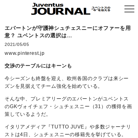
togg
navi
エバートンが守護神シュチェスニーにオファーを用
意？ ユベントスの選択は…
2021/05/05
www.pinterest.jp
交渉のテーブルにはキーンも
今シーズンも終盤を迎え、欧州各国のクラブは来シー
ズンを見据えてチーム強化を始めている。
そんな中、プレミアリーグのエバートンがユベントス
のGKヴォイチェフ・シュチェスニー（31）の獲得を画
策しているようだ。
イタリアメディア『TUTTO JUVE』や多数ジャーナリ
ストは4日、シュチェスニーの移籍先を挙げている。