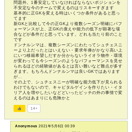
問題外。1番安定していなければならないポジションを
不安定な今のチームで変えるのはリスキーすぎます
基本的に正GKを変える時はいくつか条件があると思っ
てます
新GKと比較して今の正GKより複数シーズン明確にパフ
ォーマンスが上、正GKの衰えや能力の低下が顕著な場
合などが条件だと思っています。どれも当たり前のこと
です
ドンナルンマは、複数シーズンにわたってシュチェスニ
ーより上だったとはいえない・要求年俸がかなり高い上
にいつ移籍希望しだすか分からないライオラ物件・環境
が変わっても今シーズンのようなパフォーマンスを見せ
られるほどの経験値があるとは言い難いなど難点が多す
ぎます。もちろんドンナルンマは良いGKではあります
が…
その上で、シュチェスニーが明確な能力低下が見られる
わけでもないので、キャピタルゲインを作りたい・イタ
リア人を増やしたいなどどいったピッチの外の事情で変
えるのはあまりにも危険かと
14+
Anonymous
2021年5月6日 00:39