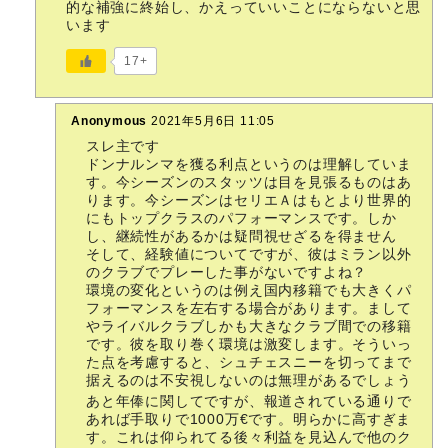
的な補強に終始し、かえっていいことにならないと思
います
17+
Anonymous
2021年5月6日 11:05
スレ主です
ドンナルンマを獲る利点というのは理解していま
す。今シーズンのスタッツは目を見張るものはあ
ります。今シーズンはセリエＡはもとより世界的
にもトップクラスのパフォーマンスです。しか
し、継続性があるかは疑問視せざるを得ません
そして、経験値についてですが、彼はミラン以外
のクラブでプレーした事がないですよね？
環境の変化というのは例え国内移籍でも大きくパ
フォーマンスを左右する場合があります。まして
やライバルクラブしかも大きなクラブ間での移籍
です。彼を取り巻く環境は激変します。そういっ
た点を考慮すると、シュチェスニーを切ってまで
据えるのは不安視しないのは無理があるでしょう
あと年俸に関してですが、報道されている通りで
あれば手取りで1000万€です。明らかに高すぎま
す。これは仰られてる後々利益を見込んで他のク