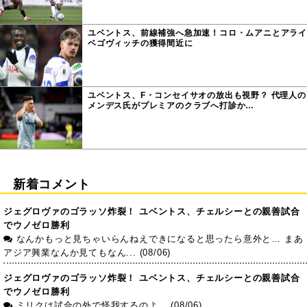
ユベントス、前線補強へ急加速！コロ・ムアニとアライ
ベゴヴィッチの獲得間近に
ユベントス、F・コンセイサオの放出も視野？ 代理人の
メンデス氏がプレミアのクラブへ打診か…
新着コメント
ジェグロヴァのゴラッソ炸裂！ ユベントス、チェルシーとの親善試合
でウノゼロ勝利
なんかもっと見ちゃいらんねえできになると思ったら意外と… まあ
アジア興業なんか見てもなん... (08/06)
ジェグロヴァのゴラッソ炸裂！ ユベントス、チェルシーとの親善試合
でウノゼロ勝利
ミリクは試合の外で怪我するのよ… (08/06)