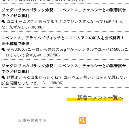
ジェグロヴァのゴラッソ炸裂！ ユベントス、チェルシーとの親善試合
でウノゼロ勝利
ユニホームのこと言ってるネタにマジレスすんな って解説させん
な、恥ずかしい (08/06)
ユベントス、アライベゴヴィッチとコロ・ムアニの加入を公式発表！
完全移籍で獲得
そら3300万ユーロから強欲のpsgだからレンタルでユーベに500万ユ
ーロくらいで貸すんや... (08/06)
ジェグロヴァのゴラッソ炸裂！ ユベントス、チェルシーとの親善試合
でウノゼロ勝利
結構まともな出来だったくね？ ユーヴェが悪いとはそんな思わない
試合展開だったけど。 3... (08/06)
新着コメント一覧へ