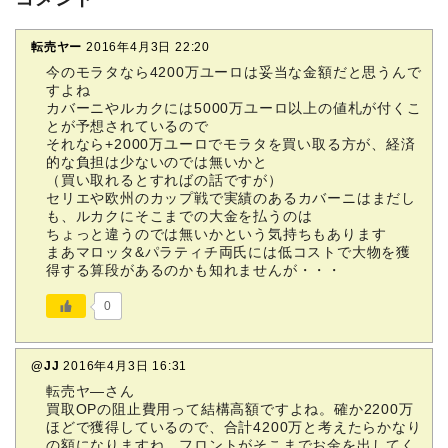
転売ヤー
2016年4月3日 22:20
今のモラタなら4200万ユーロは妥当な金額だと思うんで
すよね
カバーニやルカクには5000万ユーロ以上の値札が付くこ
とが予想されているので
それなら+2000万ユーロでモラタを買い取る方が、経済
的な負担は少ないのでは無いかと
（買い取れるとすればの話ですが）
セリエや欧州のカップ戦で実績のあるカバーニはまだし
も、ルカクにそこまでの大金を払うのは
ちょっと違うのでは無いかという気持ちもあります
まあマロッタ&パラティチ両氏には低コストで大物を獲
得する算段があるのかも知れませんが・・・
0
@JJ
2016年4月3日 16:31
転売ヤ―さん
買取OPの阻止費用って結構高額ですよね。確か2200万
ほどで獲得しているので、合計4200万と考えたらかなり
の額になりますね。フロントがそこまでお金を出してく