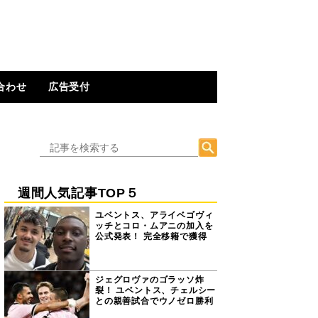
合わせ
広告受付
週間人気記事TOP５
ユベントス、アライベゴヴィ
ッチとコロ・ムアニの加入を
公式発表！ 完全移籍で獲得
ジェグロヴァのゴラッソ炸
裂！ ユベントス、チェルシー
との親善試合でウノゼロ勝利