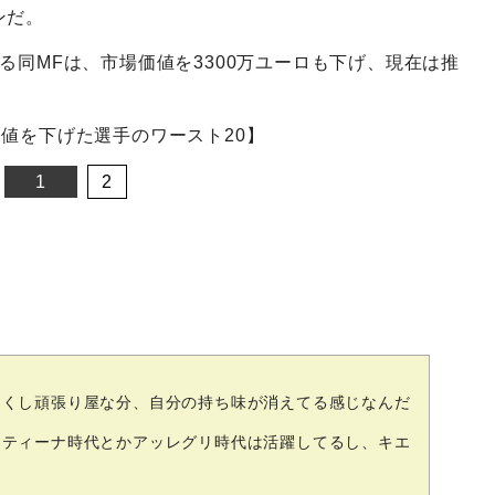
ンだ。
る同MFは、市場価値を3300万ユーロも下げ、現在は推
値を下げた選手のワースト20】
1
2
利くし頑張り屋な分、自分の持ち味が消えてる感じなんだ
ンティーナ時代とかアッレグリ時代は活躍してるし、キエ
。