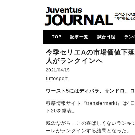
TOP
記事一覧
試合日程
ラン
メイン
コラム
特集
メルカート
動画
試合レビュー
招集メンバー
UCL
U23・下部組織・
カルチョ全般
2017-18
2018-19
2019-20
2020-21
2021-22
2022-23
2023-24
2024-25
各国
次節
ゴー
今季セリエAの市場価値下落
Women
人がランクインへ
2021/04/15
tuttosport
ワースト5にはディバラ、サンドロ、
移籍情報サイト『transfermark
ト20を発表。
残念ながら、この喜ばしくないランキ
ーレがランクインする結果となった。