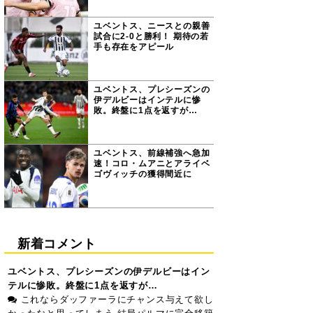
ユベントス、ニースとの親善
試合に2-0と勝利！ 期待の若
手も存在をアピール
ユベントス、プレシーズンの
伊デルビーはインテルに惨
敗。終盤に1点を返すが…
ユベントス、前線補強へ急加
速！コロ・ムアニとアライベ
ゴヴィッチの獲得間近に
新着コメント
ユベントス、プレシーズンの伊デルビーはイン
テルに惨敗。終盤に1点を返すが…
これならダッファーラにチャンス与えて欲し