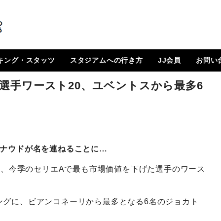
キング・スタッツ
スタジアムへの行き方
JJ会員
お問い
順位表
 日程一覧
ルランキング
はじめに
How To Go ?
JJ会員とは
ログイン
会員ページ
登録方法（図解）
選手ワースト20、ユベントスから最多6
ロナウドが名を連ねることに…
t』は4日、今季のセリエAで最も市場価値を下げた選手のワース
ングに、ビアンコネーリから最多となる6名のジョカト