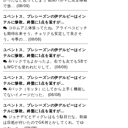
かったなと思ってしまう 結局パルマに完全移籍
で放... (08/09)
ユベントス、プレシーズンの伊デルビーはイン
テルに惨敗。終盤に1点を返すが…
コロムアニ体張ってたね。アライベコビッチ
も期待出来そう。チェリクも安定して良さそ
う。今季の... (08/08)
ユベントス、プレシーズンの伊デルビーはイン
テルに惨敗。終盤に1点を返すが…
4バックでもよかったよ。右でも左でもSBで
もWGでも使われたりして。 (08/08)
ユベントス、プレシーズンの伊デルビーはイン
テルに惨敗。終盤に1点を返すが…
4バック（モッタ）にしてから上手く機能し
てないイメージだった。 (08/08)
ユベントス、プレシーズンの伊デルビーはイン
テルに惨敗。終盤に1点を返すが…
ジョナデビとディグレはもう駄目だな。前線
は目処が付いたのでGK何とかしてくれ。てゆ