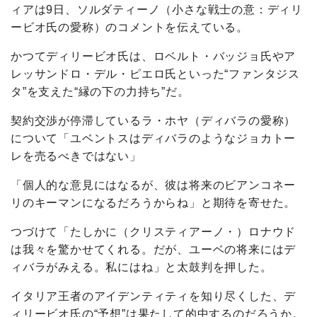
ィアは9日、ソルダティーノ（小さな戦士の意：ディリ
ービオ氏の愛称）のコメントを伝えている。
かつてディリービオ氏は、ロベルト・バッジョ氏やア
レッサンドロ・デル・ピエロ氏といった“ファンタジス
タ”を支えた“縁の下の力持ち”だ。
契約交渉が停滞しているラ・ホヤ（ディバラの愛称）
について「ユベントスはディバラのようなジョカトー
レを売るべきではない」
「個人的な意見にはなるが、彼は将来のビアンコネー
リのキーマンになるだろうからね」と期待を寄せた。
つづけて「たしかに（クリスティアーノ・）ロナウド
は我々を驚かせてくれる。だが、ユーベの将来にはデ
ィバラがみえる。私にはね」と太鼓判を押した。
イタリア王者のアイデンティティを知り尽くした、デ
ィリービオ氏の“予想”は果たして的中するのだろうか。