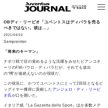
togg
navi
OBディ・リービオ「ユベントスはディバラを売る
べきではない。彼は…」
2021/04/10
Sempreinter
「将来のキーマン」
ナポリ戦で目の覚めるような活躍をみせたビアンコネ
ーリのFWパウロ・ディバラだが、それでも放出
の“噂”が途絶えないのが現状だ。
この状況に、かつてユベントスにとって2回目となるビ
ッグイヤー獲得に貢献した
アンジェロ・ディ・リービ
オ氏
が口を開いた。
イタリア紙『La Gazzetta dello Sport』ほか多数メデ