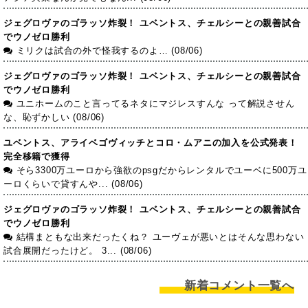
ジェグロヴァのゴラッソ炸裂！ ユベントス、チェルシーとの親善試合
でウノゼロ勝利
ミリクは試合の外で怪我するのよ… (08/06)
ジェグロヴァのゴラッソ炸裂！ ユベントス、チェルシーとの親善試合
でウノゼロ勝利
ユニホームのこと言ってるネタにマジレスすんな って解説させん
な、恥ずかしい (08/06)
ユベントス、アライベゴヴィッチとコロ・ムアニの加入を公式発表！
完全移籍で獲得
そら3300万ユーロから強欲のpsgだからレンタルでユーベに500万ユ
ーロくらいで貸すんや... (08/06)
ジェグロヴァのゴラッソ炸裂！ ユベントス、チェルシーとの親善試合
でウノゼロ勝利
結構まともな出来だったくね？ ユーヴェが悪いとはそんな思わない
試合展開だったけど。 3... (08/06)
新着コメント一覧へ