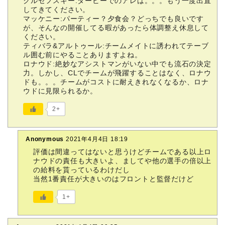
クルゼフスキー:ダービーでのアレは。。。もう一度出直
してきてください。
マッケニー:パーティー？夕食会？どっちでも良いです
が、そんなの開催してる暇があったら体調整え休息して
ください。
ティバラ&アルトゥール:チームメイトに誘われてテーブ
ル囲む前にやることありますよね。
ロナウド:絶妙なアシストマンがいない中でも流石の決定
力。しかし、CLでチームが飛躍することはなく、ロナウ
ドも。。。チームがコストに耐えきれなくなるか、ロナ
ウドに見限られるか。
2+
Anonymous
2021年4月4日 18:19
評価は間違ってはないと思うけどチームである以上ロ
ナウドの責任も大きいよ、ましてや他の選手の倍以上
の給料を貰っているわけだし
当然1番責任が大きいのはフロントと監督だけど
1+