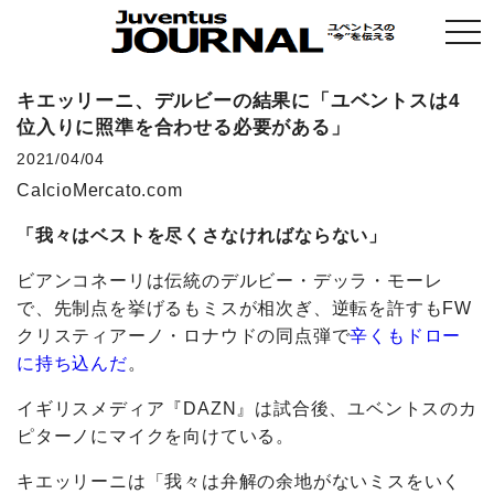
togg
navi
キエッリーニ、デルビーの結果に「ユベントスは4
位入りに照準を合わせる必要がある」
2021/04/04
CalcioMercato.com
「我々はベストを尽くさなければならない」
ビアンコネーリは伝統のデルビー・デッラ・モーレ
で、先制点を挙げるもミスが相次ぎ、逆転を許すもFW
クリスティアーノ・ロナウドの同点弾で
辛くもドロー
に持ち込んだ
。
イギリスメディア『DAZN』は試合後、ユベントスのカ
ピターノにマイクを向けている。
キエッリーニは「我々は弁解の余地がないミスをいく