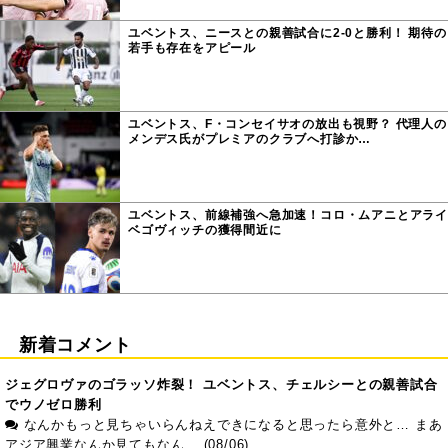
ユベントス、ニースとの親善試合に2-0と勝利！ 期待の
若手も存在をアピール
ユベントス、F・コンセイサオの放出も視野？ 代理人の
メンデス氏がプレミアのクラブへ打診か…
ユベントス、前線補強へ急加速！コロ・ムアニとアライ
ベゴヴィッチの獲得間近に
新着コメント
ジェグロヴァのゴラッソ炸裂！ ユベントス、チェルシーとの親善試合
でウノゼロ勝利
なんかもっと見ちゃいらんねえできになると思ったら意外と… まあ
アジア興業なんか見てもなん... (08/06)