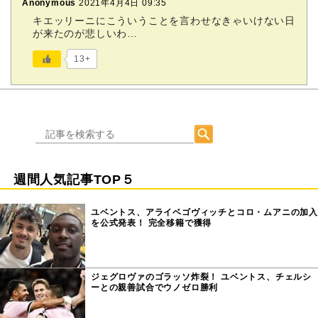
Anonymous
2021年4月4日 09:35
キエッリーニにこういうことを言わせなきゃいけない日
が来たのが悲しいわ…
13+
週間人気記事TOP５
ユベントス、アライベゴヴィッチとコロ・ムアニの加入
を公式発表！ 完全移籍で獲得
ジェグロヴァのゴラッソ炸裂！ ユベントス、チェルシ
ーとの親善試合でウノゼロ勝利