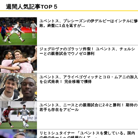
週間人気記事TOP５
ユベントス、プレシーズンの伊デルビーはインテルに惨
敗。終盤に1点を返すが…
ジェグロヴァのゴラッソ炸裂！ ユベントス、チェルシ
ーとの親善試合でウノゼロ勝利
ユベントス、アライベゴヴィッチとコロ・ムアニの加入
を公式発表！ 完全移籍で獲得
ユベントス、ニースとの親善試合に2-0と勝利！ 期待の
若手も存在をアピール
リヒトシュタイナー 「ユベントスを愛している。国内
の他のチームへの移籍なんて…」