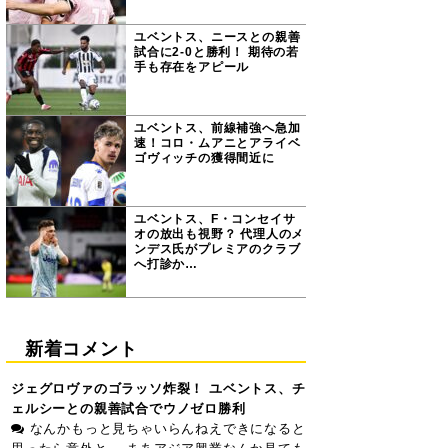
ユベントス、ニースとの親善
試合に2-0と勝利！ 期待の若
手も存在をアピール
ユベントス、前線補強へ急加
速！コロ・ムアニとアライベ
ゴヴィッチの獲得間近に
ユベントス、F・コンセイサ
オの放出も視野？ 代理人のメ
ンデス氏がプレミアのクラブ
へ打診か…
新着コメント
ジェグロヴァのゴラッソ炸裂！ ユベントス、チ
ェルシーとの親善試合でウノゼロ勝利
なんかもっと見ちゃいらんねえできになると