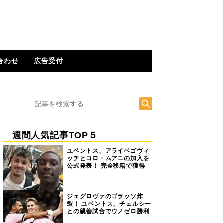
合わせ
広告受付
週間人気記事TOP５
ユベントス、アライベゴヴィ
ッチとコロ・ムアニの加入を
公式発表！ 完全移籍で獲得
ジェグロヴァのゴラッソ炸
裂！ ユベントス、チェルシー
との親善試合でウノゼロ勝利