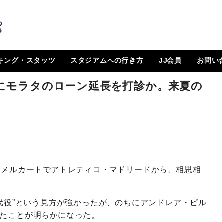
キング・スタッツ
スタジアムへの行き方
JJ会員
お問い
順位表
 日程一覧
ルランキング
はじめに
How To Go ?
JJ会員とは
ログイン
会員ページ
登録方法（図解）
にモラタのローン延長を打診か。来夏の
のメルカートでアトレティコ・マドリードから、相思相
“代役”という見方が強かったが、のちにアンドレア・ピル
ったことが明らかになった。