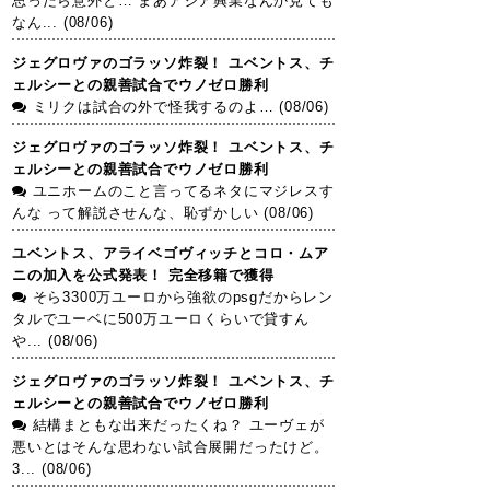
思ったら意外と… まあアジア興業なんか見ても
なん... (08/06)
ジェグロヴァのゴラッソ炸裂！ ユベントス、チ
ェルシーとの親善試合でウノゼロ勝利
ミリクは試合の外で怪我するのよ… (08/06)
ジェグロヴァのゴラッソ炸裂！ ユベントス、チ
ェルシーとの親善試合でウノゼロ勝利
ユニホームのこと言ってるネタにマジレスす
んな って解説させんな、恥ずかしい (08/06)
ユベントス、アライベゴヴィッチとコロ・ムア
ニの加入を公式発表！ 完全移籍で獲得
そら3300万ユーロから強欲のpsgだからレン
タルでユーベに500万ユーロくらいで貸すん
や... (08/06)
ジェグロヴァのゴラッソ炸裂！ ユベントス、チ
ェルシーとの親善試合でウノゼロ勝利
結構まともな出来だったくね？ ユーヴェが
悪いとはそんな思わない試合展開だったけど。
3... (08/06)