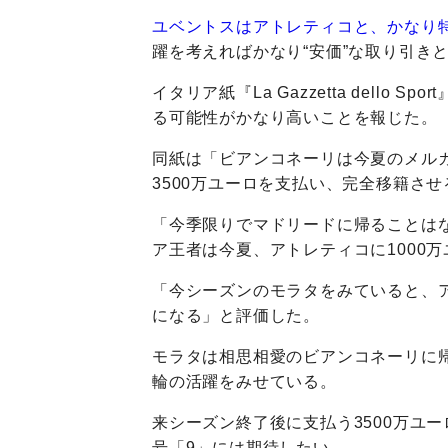
ユベントスはアトレティコと、かなり
躍を考えればかなり“安価”な取り引き
イタリア紙『La Gazzetta dell
る可能性がかなり高いことを報じた。
同紙は「ビアンコネーリは今夏のメル
3500万ユーロを支払い、完全移籍さ
「今季限りでマドリードに帰ることは
ア王者は今夏、アトレティコに1000
「今シーズンのモラタをみていると、ア
になる」と評価した。
モラタは相思相愛のビアンコネーリに帰
輪の活躍をみせている。
来シーズン終了後に支払う3500万ユ
号「9」には期待したい。