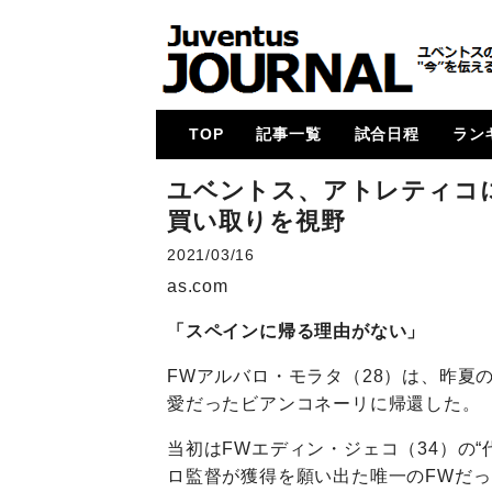
TOP
記事一覧
試合日程
ラン
メイン
コラム
特集
メルカート
動画
試合レビュー
招集メンバー
UCL
U23・下部組織・
カルチョ全般
2017-18
2018-19
2019-20
2020-21
2021-22
2022-23
2023-24
2024-25
各国
次節
ゴー
ユベントス、アトレティコ
Women
買い取りを視野
2021/03/16
as.com
「スペインに帰る理由がない」
FWアルバロ・モラタ（28）は、昨夏
愛だったビアンコネーリに帰還した。
当初はFWエディン・ジェコ（34）の
ロ監督が獲得を願い出た唯一のFWだ