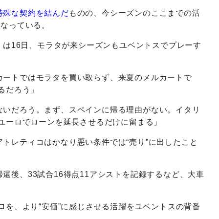
特殊な契約を結んだ
ものの、今シーズンのここまでの活
となっている。
o Sport』は16日、モラタが来シーズンもユベントスでプレーす
カートではモラタを買い取らず、来夏のメルカートで
せるだろう」
ないだろう。まず、スペインに帰る理由がない。イタリ
万ユーロでローンを延長させるだけに留まる」
トレティコはかなり悪い条件では“売り”に出したこと
還後、33試合16得点11アシストを記録するなど、大車
ーロを、より“安価”に感じさせる活躍をユベントスの背番