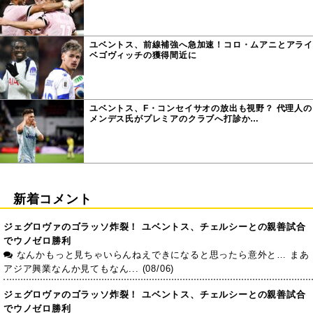
ユベントス、前線補強へ急加速！コロ・ムアニとアライ
ベゴヴィッチの獲得間近に
ユベントス、F・コンセイサオの放出も視野？ 代理人の
メンデス氏がプレミアのクラブへ打診か…
新着コメント
ジェグロヴァのゴラッソ炸裂！ ユベントス、チェルシーとの親善試合
でウノゼロ勝利
なんかもっと見ちゃいらんねえできになると思ったら意外と… まあ
アジア興業なんか見てもなん... (08/06)
ジェグロヴァのゴラッソ炸裂！ ユベントス、チェルシーとの親善試合
でウノゼロ勝利