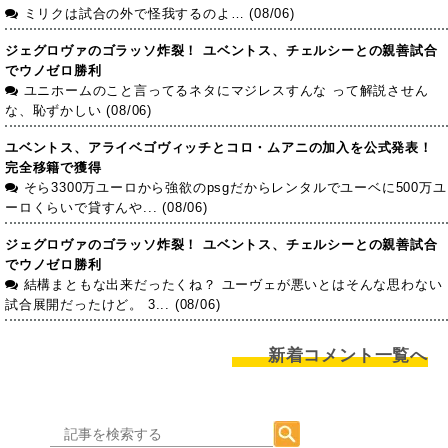
ミリクは試合の外で怪我するのよ… (08/06)
ジェグロヴァのゴラッソ炸裂！ ユベントス、チェルシーとの親善試合
でウノゼロ勝利
ユニホームのこと言ってるネタにマジレスすんな って解説させん
な、恥ずかしい (08/06)
ユベントス、アライベゴヴィッチとコロ・ムアニの加入を公式発表！
完全移籍で獲得
そら3300万ユーロから強欲のpsgだからレンタルでユーベに500万ユ
ーロくらいで貸すんや... (08/06)
ジェグロヴァのゴラッソ炸裂！ ユベントス、チェルシーとの親善試合
でウノゼロ勝利
結構まともな出来だったくね？ ユーヴェが悪いとはそんな思わない
試合展開だったけど。 3... (08/06)
新着コメント一覧へ