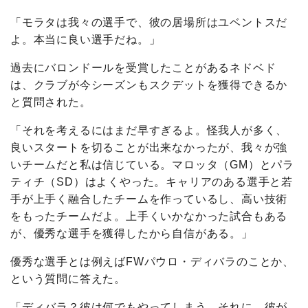
「モラタは我々の選手で、彼の居場所はユベントスだ
よ。本当に良い選手だね。」
過去にバロンドールを受賞したことがあるネドベド
は、クラブが今シーズンもスクデットを獲得できるか
と質問された。
「それを考えるにはまだ早すぎるよ。怪我人が多く、
良いスタートを切ることが出来なかったが、我々が強
いチームだと私は信じている。マロッタ（GM）とパラ
ティチ（SD）はよくやった。キャリアのある選手と若
手が上手く融合したチームを作っているし、高い技術
をもったチームだよ。上手くいかなかった試合もある
が、優秀な選手を獲得したから自信がある。」
優秀な選手とは例えばFWパウロ・ディバラのことか、
という質問に答えた。
「ディバラ？彼は何でもやってしまう。それに、彼が