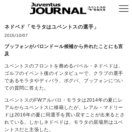
togg
navi
ネドベド「モラタはユベントスの選手」
2015/10/07
ブッフォンがバロンドール候補から外れたことにも言
及
ユベントスのフロントを務めるパベル・ネドベドは、
ゴルフのイベント後のインタビューで、クラブの選手
であるモラタやディバラ、ポグバ、ブッフォンについ
ての質問に答えた。
ユベントスのFWアルバロ・モラタは2014年の夏にレ
アルからユベントスに移籍したが、レアル・マドリー
ドは2016年の夏に同選手を買い戻すことが出来るとさ
れている。しかしネドベドは、モラタの居場所はユベ
ントスだと主張した。