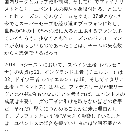
国内リーグとカップ戦を制覇、そしてCLでファイナリ
ストとなり、ユベントスの復活を象徴付けることにな
った昨シーズン。そんなチームを支え、37歳となった
今でもスーパーセーブを繰り返すブッフォンに対し、
世界のGKの中で5本の指に入ると主張するファンは多
くいるだろう。少なくとも昨シーズンのパフォーマン
スが素晴らしいものであったことは、チームの失点数
からも想像できるだろう。
2014-15シーズンにおいて、スペイン王者（バルセロ
ナ）の失点は21、イングランド王者（チェルシー）は
32、ドイツ王者（バイエルン）は18、そしてイタリア
王者（ユベントス）は24だ。ブンデスリーガが他リー
グと比べ4試合も少ないことを考えれば、ユベントスの
成績は主要リーグの王者に引けを取らないほどの数字
だ。それだけ堅守につとめることが出来た理由とし
て、ブッフォンという”壁”が大きく影響していること
は、ユベントスの試合を観ていた者には説明不要だろ
う。