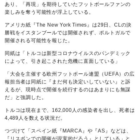
あり、「再現」を期待していたフットボールファンの
楽しみを奪う可能性が浮上している。
アメリカ紙『The New York Times』は29日、CLの決
勝戦をイスタンブールでは開催されず、ポルトガルで
開催される可能性を報じた。
同紙は「トルコは新型コロナウイルスのパンデミック
によって、引き起こされた危機に直面している」
「大会を主催する欧州フットボール連盟（UEFA）の広
報担当者は同紙に『まだ何も決定いしていない』と訴
えるが、現時点で開催を続行するのはあまりにも無謀
だ」と強調した。
トルコは現在まで、162,000人の感染者を出し、死者は
4,489人を数える状況だ。
つづけて「スペイン紙『MARCA』や『AS』などは、
『リスボンでの開催が現実的だろう』としている」と