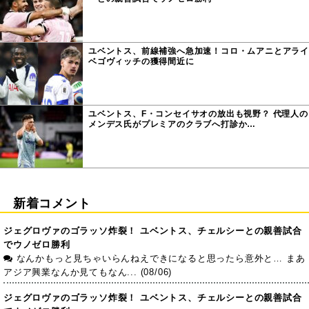
ユベントス、前線補強へ急加速！コロ・ムアニとアライ
ベゴヴィッチの獲得間近に
ユベントス、F・コンセイサオの放出も視野？ 代理人の
メンデス氏がプレミアのクラブへ打診か…
新着コメント
ジェグロヴァのゴラッソ炸裂！ ユベントス、チェルシーとの親善試合
でウノゼロ勝利
なんかもっと見ちゃいらんねえできになると思ったら意外と… まあ
アジア興業なんか見てもなん... (08/06)
ジェグロヴァのゴラッソ炸裂！ ユベントス、チェルシーとの親善試合