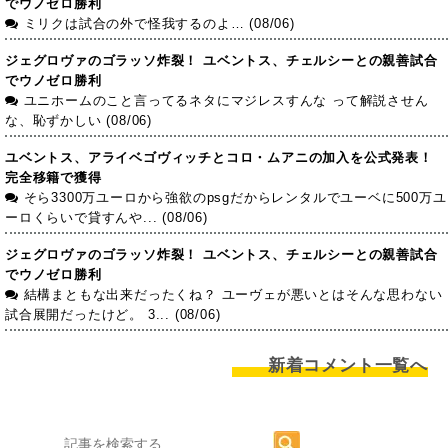
でウノゼロ勝利
ミリクは試合の外で怪我するのよ… (08/06)
ジェグロヴァのゴラッソ炸裂！ ユベントス、チェルシーとの親善試合
でウノゼロ勝利
ユニホームのこと言ってるネタにマジレスすんな って解説させん
な、恥ずかしい (08/06)
ユベントス、アライベゴヴィッチとコロ・ムアニの加入を公式発表！
完全移籍で獲得
そら3300万ユーロから強欲のpsgだからレンタルでユーベに500万ユ
ーロくらいで貸すんや... (08/06)
ジェグロヴァのゴラッソ炸裂！ ユベントス、チェルシーとの親善試合
でウノゼロ勝利
結構まともな出来だったくね？ ユーヴェが悪いとはそんな思わない
試合展開だったけど。 3... (08/06)
新着コメント一覧へ