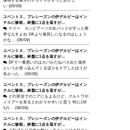
獲得する選手のチョイスがずっとおかし
い (08/09)
ユベントス、プレシーズンの伊デルビーはイン
テルに惨敗。終盤に1点を返すが…
ケリー カンビアーゾの左バックがずっと限
界なんすよね GKより後回しになるのはしょう
がな... (08/09)
ユベントス、プレシーズンの伊デルビーはイン
テルに惨敗。終盤に1点を返すが…
DFで一番悪いのはカバルだねパス出た場所
というか突っ込んでくる辺りをケアしたほうが
良かった... (08/09)
ユベントス、プレシーズンの伊デルビーはイン
テルに惨敗。終盤に1点を返すが…
どの状況でのニアにもよるけど、クルトワや
ノイアーを見るとわかりやすいと思う 特に1対
1の... (08/09)
ユベントス、プレシーズンの伊デルビーはイン
テルに惨敗。終盤に1点を返すが…