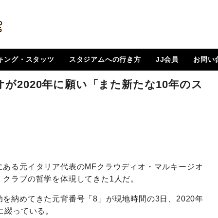
キング・スタッツ
スタジアムへの行き方
JJ会員
お問い
順位表
 日程一覧
ルランキング
はじめに
How To Go ?
JJ会員とは
ログイン
会員ページ
登録方法（図解）
が2020年に願い「また新たな10年のス
」
にある元イタリア代表のMFクラウディオ・マルキージオ
、クラブの哲学を体現してきた1人だ。
を納めてきた元背番号「8」が現地時間の3日、2020年
に綴っている。