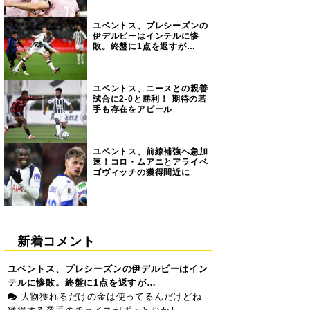
ユベントス、プレシーズンの
伊デルビーはインテルに惨
敗。終盤に1点を返すが…
ユベントス、ニースとの親善
試合に2-0と勝利！ 期待の若
手も存在をアピール
ユベントス、前線補強へ急加
速！コロ・ムアニとアライベ
ゴヴィッチの獲得間近に
新着コメント
ユベントス、プレシーズンの伊デルビーはイン
テルに惨敗。終盤に1点を返すが…
大物獲れるだけの金は使ってるんだけどね