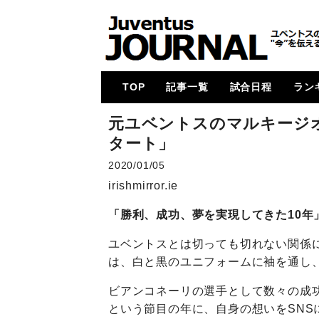
TOP
記事一覧
試合日程
ラン
メイン
コラム
特集
メルカート
動画
試合レビュー
招集メンバー
UCL
U23・下部組織・
カルチョ全般
2017-18
2018-19
2019-20
2020-21
2021-22
2022-23
2023-24
2024-25
各国
次節
ゴー
元ユベントスのマルキージオ
Women
タート」
2020/01/05
irishmirror.ie
「勝利、成功、夢を実現してきた10年
ユベントスとは切っても切れない関係
は、白と黒のユニフォームに袖を通し
ビアンコネーリの選手として数々の成功
という節目の年に、自身の想いをSNS