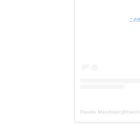
この投
Claudio Marchisio(@ma