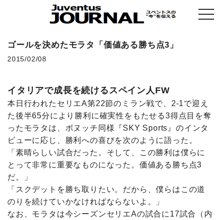
togg
navi
ゴールを決めたモラタ「価値ある勝ち点3」
2015/02/08
イタリアで成長を続けるスペイン人FW
本日行われたセリエA第22節のミラン戦で、2-1で迎え
た後半65分により勝利に確実性をもたせる3得点目を奪
ったモラタは、ボヌッチ同様『SKY Sports』のインタ
ビューに応じ、勝利への喜びを次のように語った。
「素晴らしい試合だった。そして、この勝利は僕らに
とって非常に重要なものになった。価値ある勝ち点3
だ。」
「スクデットを勝ち取りたい。だから、僕らはこの道
のりを続けていかなければならないよ。」
なお、モラタは今シーズンセリエAの試合に17試合（内