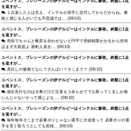
ユベントス、プレシーズンの伊デルビーはインテルに惨敗。終盤に1点
を返すが…
１点返したとは言え、インテルが若手に交代してからだからね。惨
敗と感じる人がいても不思議では... (08/10)
ユベントス、プレシーズンの伊デルビーはインテルに惨敗。終盤に1点
を返すが…
売却でちゃんと帳尻を合わせないとFFPで登録制限かかるから売却
はまず大前提よ 過剰人員を... (08/10)
ユベントス、プレシーズンの伊デルビーはインテルに惨敗。終盤に1点
を返すが…
見出しの惨敗てなに？ざんぱい？そこまで？ (08/10)
ユベントス、プレシーズンの伊デルビーはインテルに惨敗。終盤に1点
を返すが…
放出先行なのは大事だけど正直もう余らせてでも取ってくるしか無
いんじゃないかって感じよな ... (08/10)
ユベントス、プレシーズンの伊デルビーはインテルに惨敗。終盤に1点
を返すが…
毎年毎年そこまで必要ポジじゃない選手に大金使って 必要ポジの選
手を安く取ろうとしても前段... (08/10)