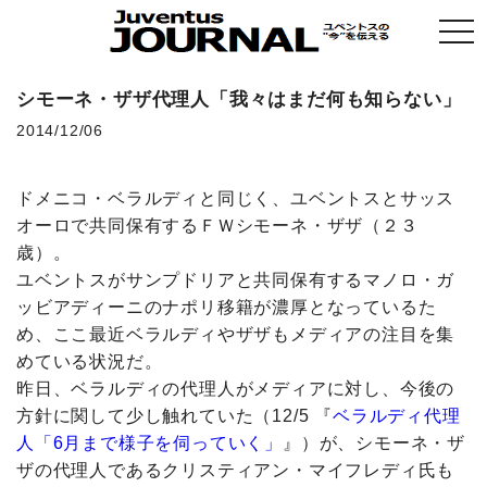
togg
navi
シモーネ・ザザ代理人「我々はまだ何も知らない」
2014/12/06
ドメニコ・ベラルディと同じく、ユベントスとサッス
オーロで共同保有するＦＷシモーネ・ザザ（２３
歳）。
ユベントスがサンプドリアと共同保有するマノロ・ガ
ッビアディーニのナポリ移籍が濃厚となっているた
め、ここ最近ベラルディやザザもメディアの注目を集
めている状況だ。
昨日、ベラルディの代理人がメディアに対し、今後の
方針に関して少し触れていた（12/5 『
ベラルディ代理
人「6月まで様子を伺っていく」
』）が、シモーネ・ザ
ザの代理人であるクリスティアン・マイフレディ氏も