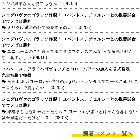
アジア興業なんか見てもなん... (08/06)
ジェグロヴァのゴラッソ炸裂！ ユベントス、チェルシーとの親善試合
でウノゼロ勝利
ミリクは試合の外で怪我するのよ… (08/06)
ジェグロヴァのゴラッソ炸裂！ ユベントス、チェルシーとの親善試合
でウノゼロ勝利
ユニホームのこと言ってるネタにマジレスすんな って解説させん
な、恥ずかしい (08/06)
ユベントス、アライベゴヴィッチとコロ・ムアニの加入を公式発表！
完全移籍で獲得
そら3300万ユーロから強欲のpsgだからレンタルでユーベに500万ユ
ーロくらいで貸すんや... (08/06)
ジェグロヴァのゴラッソ炸裂！ ユベントス、チェルシーとの親善試合
でウノゼロ勝利
結構まともな出来だったくね？ ユーヴェが悪いとはそんな思わない
試合展開だったけど。 3... (08/06)
新着コメント一覧へ