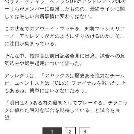
のサミ・ケディラ、ベテランDFのアンドレア・バルザ
ーリらがメンバーに復帰したものの、最終ラインに関
しては厳しい台所事情に変わりはない。
この状況でのアウェイ・マッチを、知将マッシミリア
ーノ・アッレグリがどのように切り抜けるのか。そこ
に注目が集まっている。
そんな中、指揮官は前日記者会見に出席。試合への意
気込みや選手起用について語った。
アッレグリは、「アヤックスは歴史ある強力なチーム
だ。ユベントスとは（CLの）ファイナルを戦ったこと
もあるね。簡単にはいかないだろう」
「明日は2つある内の最初としてプレーする。テクニッ
クに優れた明晰な試合を期待している」と試合を展
望。
1
2
3