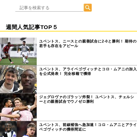
週間人気記事TOP５
ユベントス、ニースとの親善試合に2-0と勝利！ 期待の
若手も存在をアピール
ユベントス、アライベゴヴィッチとコロ・ムアニの加入
を公式発表！ 完全移籍で獲得
ジェグロヴァのゴラッソ炸裂！ ユベントス、チェルシ
ーとの親善試合でウノゼロ勝利
ユベントス、前線補強へ急加速！コロ・ムアニとアライ
ベゴヴィッチの獲得間近に