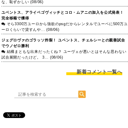
な、恥ずかしい (08/06)
ユベントス、アライベゴヴィッチとコロ・ムアニの加入を公式発表！
完全移籍で獲得
そら3300万ユーロから強欲のpsgだからレンタルでユーベに500万ユ
ーロくらいで貸すんや... (08/06)
ジェグロヴァのゴラッソ炸裂！ ユベントス、チェルシーとの親善試合
でウノゼロ勝利
結構まともな出来だったくね？ ユーヴェが悪いとはそんな思わない
試合展開だったけど。 3... (08/06)
新着コメント一覧へ