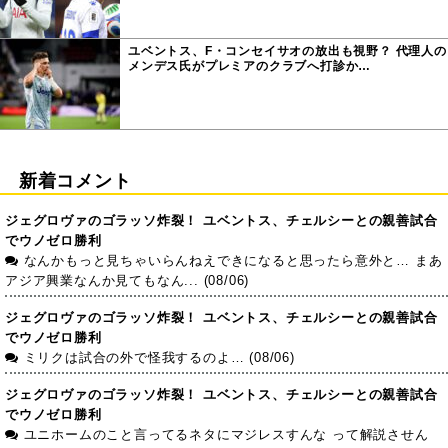
ユベントス、F・コンセイサオの放出も視野？ 代理人の
メンデス氏がプレミアのクラブへ打診か…
新着コメント
ジェグロヴァのゴラッソ炸裂！ ユベントス、チェルシーとの親善試合
でウノゼロ勝利
なんかもっと見ちゃいらんねえできになると思ったら意外と… まあ
アジア興業なんか見てもなん... (08/06)
ジェグロヴァのゴラッソ炸裂！ ユベントス、チェルシーとの親善試合
でウノゼロ勝利
ミリクは試合の外で怪我するのよ… (08/06)
ジェグロヴァのゴラッソ炸裂！ ユベントス、チェルシーとの親善試合
でウノゼロ勝利
ユニホームのこと言ってるネタにマジレスすんな って解説させん