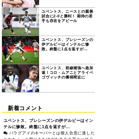
ユベントス、ニースとの親善
試合に2-0と勝利！ 期待の若
手も存在をアピール
ユベントス、プレシーズンの
伊デルビーはインテルに惨
敗。終盤に1点を返すが…
ユベントス、前線補強へ急加
速！コロ・ムアニとアライベ
ゴヴィッチの獲得間近に
新着コメント
ユベントス、プレシーズンの伊デルビーはイン
テルに惨敗。終盤に1点を返すが…
パラグアイのキーパーとは個人合意に達した