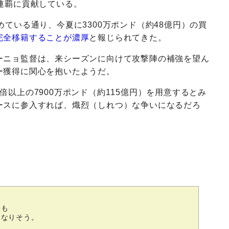
連覇に貢献している。
ている通り、今夏に3300万ポンド（約48億円）の買
完全移籍することが濃厚
と報じられてきた。
ーニョ監督は、来シーズンに向けて攻撃陣の補強を望ん
ー獲得に関心を抱いたようだ。
以上の7900万ポンド（約115億円）を用意するとみ
ースに参入すれば、熾烈（しれつ）な争いになるだろ
ても
になりそう。