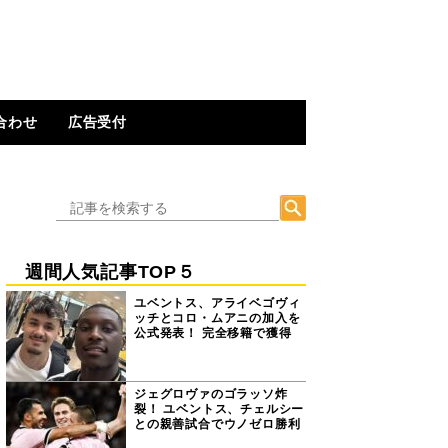
合わせ
広告受付
週間人気記事TOP５
ユベントス、アライベゴヴィ
ッチとコロ・ムアニの加入を
公式発表！ 完全移籍で獲得
ジェグロヴァのゴラッソ炸
裂！ ユベントス、チェルシー
との親善試合でウノゼロ勝利