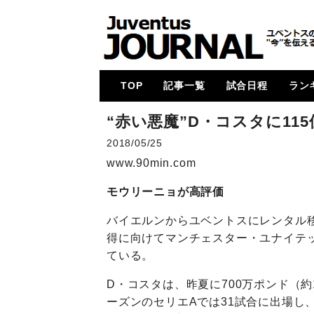
TOP
記事一覧
試合日程
ラン
メイン
コラム
特集
メルカート
動画
試合レビュー
招集メンバー
UCL
U23・下部組織・
カルチョ全般
2017-18
2018-19
2019-20
2020-21
2021-22
2022-23
2023-24
2024-25
各国
次節
ゴー
“赤い悪魔”D・コスタに11
Women
2018/05/25
www.90min.com
モウリーニョが高評価
バイエルンからユベントスにレンタル移
得に向けてマンチェスター・ユナイテッ
ている。
D・コスタは、昨夏に700万ポンド（
ーズンのセリエAでは31試合に出場し