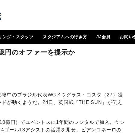
キング・スタッツ
スタジアムへの行き方
JJ会員
お問い
順位表
 日程一覧
ルランキング
はじめに
How To Go ?
JJ会員とは
ログイン
会員ページ
登録方法（図解）
5億円のオファーを提示か
籍中のブラジル代表WGドウグラス・コスタ（27）獲
ドが動くようだ。24日、英国紙『THE SUN』が伝え
約10億円）でユベントスに1年間のレンタルで加入。今シ
、4ゴール13アシストの活躍を見せ、ビアンコネーロの