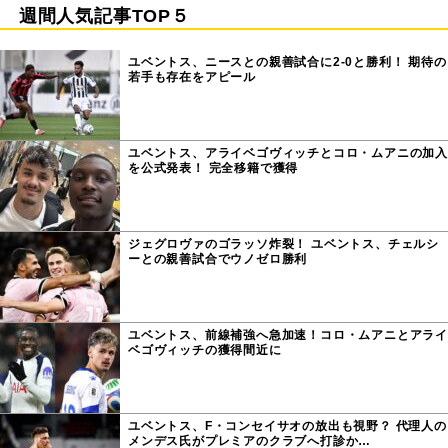
週間人気記事TOP５
ユベントス、ニースとの親善試合に2-0と勝利！ 期待の
若手も存在をアピール
ユベントス、アライベゴヴィッチとコロ・ムアニの加入
を公式発表！ 完全移籍で獲得
ジェグロヴァのゴラッソ炸裂！ ユベントス、チェルシ
ーとの親善試合でウノゼロ勝利
ユベントス、前線補強へ急加速！コロ・ムアニとアライ
ベゴヴィッチの獲得間近に
ユベントス、F・コンセイサオの放出も視野？ 代理人の
メンデス氏がプレミアのクラブへ打診か…