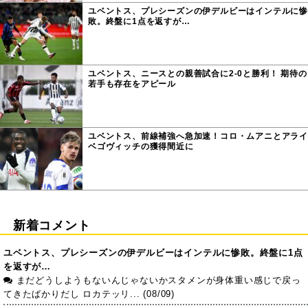
ユベントス、プレシーズンの伊デルビーはインテルに惨
敗。終盤に1点を返すが…
ユベントス、ニースとの親善試合に2-0と勝利！ 期待の
若手も存在をアピール
ユベントス、前線補強へ急加速！コロ・ムアニとアライ
ベゴヴィッチの獲得間近に
新着コメント
ユベントス、プレシーズンの伊デルビーはインテルに惨敗。終盤に1点
を返すが…
まだどうしようもないんじゃないかスタメンが身体重い感じで戻っ
てきたばかりだし ロカテッリ... (08/09)