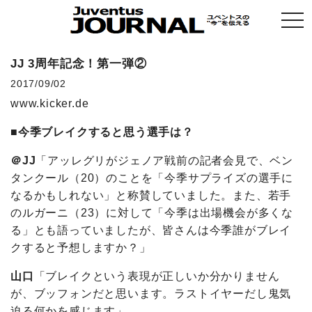
togg
navi
JJ 3周年記念！第一弾②
2017/09/02
www.kicker.de
■今季ブレイクすると思う選手は？
＠JJ
「アッレグリがジェノア戦前の記者会見で、ベン
タンクール（20）のことを「今季サプライズの選手に
なるかもしれない」と称賛していました。また、若手
のルガーニ（23）に対して「今季は出場機会が多くな
る」とも語っていましたが、皆さんは今季誰がブレイ
クすると予想しますか？」
山口
「ブレイクという表現が正しいか分かりません
が、ブッフォンだと思います。ラストイヤーだし鬼気
迫る何かを感じます」