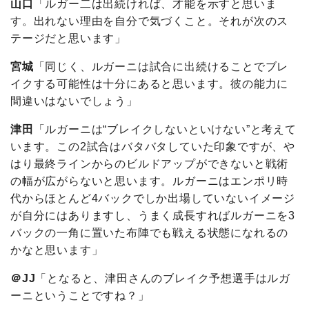
山口
「ルガー二は出続ければ、才能を示すと思いま
す。出れない理由を自分で気づくこと。それが次のス
テージだと思います」
宮城
「同じく、ルガーニは試合に出続けることでブレ
イクする可能性は十分にあると思います。彼の能力に
間違いはないでしょう」
津田
「ルガーニは“ブレイクしないといけない”と考えて
います。この2試合はバタバタしていた印象ですが、や
はり最終ラインからのビルドアップができないと戦術
の幅が広がらないと思います。ルガーニはエンポリ時
代からほとんど4バックでしか出場していないイメージ
が自分にはありますし、うまく成長すればルガーニを3
バックの一角に置いた布陣でも戦える状態になれるの
かなと思います」
＠JJ
「となると、津田さんのブレイク予想選手はルガ
ーニということですね？」