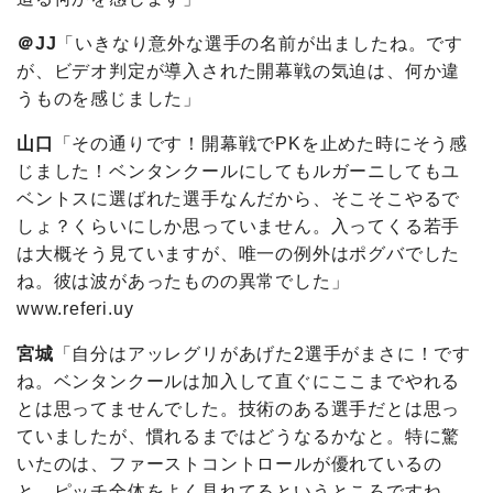
＠JJ
「いきなり意外な選手の名前が出ましたね。です
が、ビデオ判定が導入された開幕戦の気迫は、何か違
うものを感じました」
山口
「その通りです！開幕戦でPKを止めた時にそう感
じました！ベンタンクールにしてもルガーニしてもユ
ベントスに選ばれた選手なんだから、そこそこやるで
しょ？くらいにしか思っていません。入ってくる若手
は大概そう見ていますが、唯一の例外はポグバでした
ね。彼は波があったものの異常でした」
www.referi.uy
宮城
「自分はアッレグリがあげた2選手がまさに！です
ね。ベンタンクールは加入して直ぐにここまでやれる
とは思ってませんでした。技術のある選手だとは思っ
ていましたが、慣れるまではどうなるかなと。特に驚
いたのは、ファーストコントロールが優れているの
と、ピッチ全体をよく見れてるというところですね。