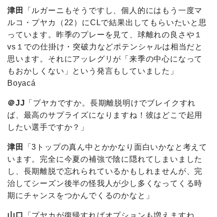
津田
「ルガーニもそうですし、個人的にはもう一度マ
ルコ・プヤカ（22）にCLで結果出してもらいたいと思
っています。昨季のプレーを見て、球離れの良さや１
vs１での仕掛け・突破力などポテンシャルは相当だと
思います。それにアッレグリが「来季の中心になって
もおかしくない」という発言もしていました」
Boyacá
＠JJ
「プヤカですか。長期離脱明けでブレイクすれ
ば、最高のサプライズになりますね！彼はどこで起用
したい選手ですか？」
津田
「3トップの真ん中とかかなり面白いかなと考えて
います。完全に今夏の補強で陰に隠れてしまいました
し、長期離脱で忘れられているかもしれませんが、完
治してシーズン後半の怪我人が少し多くなってくる時
期にチャンスをつかんでくるのかなと」
山口
「プヤカが復帰すればオプションも増えますね。