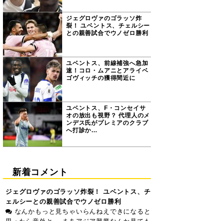
ジェグロヴァのゴラッソ炸
裂！ ユベントス、チェルシー
との親善試合でウノゼロ勝利
ユベントス、前線補強へ急加
速！コロ・ムアニとアライベ
ゴヴィッチの獲得間近に
ユベントス、F・コンセイサ
オの放出も視野？ 代理人のメ
ンデス氏がプレミアのクラブ
へ打診か…
新着コメント
ジェグロヴァのゴラッソ炸裂！ ユベントス、チ
ェルシーとの親善試合でウノゼロ勝利
なんかもっと見ちゃいらんねえできになると