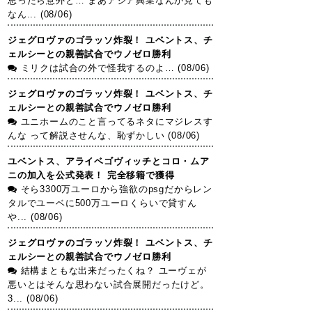
思ったら意外と… まあアジア興業なんか見ても
なん... (08/06)
ジェグロヴァのゴラッソ炸裂！ ユベントス、チ
ェルシーとの親善試合でウノゼロ勝利
ミリクは試合の外で怪我するのよ… (08/06)
ジェグロヴァのゴラッソ炸裂！ ユベントス、チ
ェルシーとの親善試合でウノゼロ勝利
ユニホームのこと言ってるネタにマジレスす
んな って解説させんな、恥ずかしい (08/06)
ユベントス、アライベゴヴィッチとコロ・ムア
ニの加入を公式発表！ 完全移籍で獲得
そら3300万ユーロから強欲のpsgだからレン
タルでユーベに500万ユーロくらいで貸すん
や... (08/06)
ジェグロヴァのゴラッソ炸裂！ ユベントス、チ
ェルシーとの親善試合でウノゼロ勝利
結構まともな出来だったくね？ ユーヴェが
悪いとはそんな思わない試合展開だったけど。
3... (08/06)