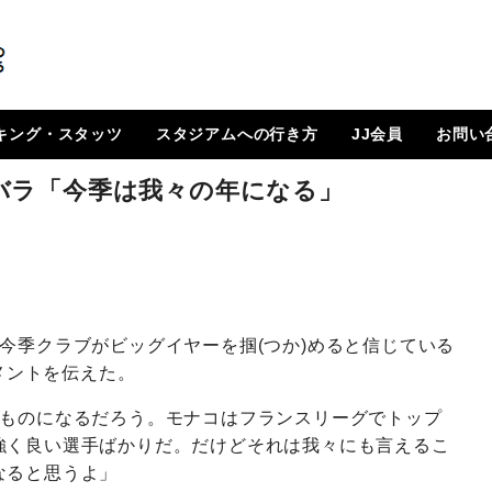
キング・スタッツ
スタジアムへの行き方
JJ会員
お問い
順位表
 日程一覧
ルランキング
はじめに
How To Go ?
JJ会員とは
ログイン
会員ページ
登録方法（図解）
バラ「今季は我々の年になる」
今季クラブがビッグイヤーを掴(つか)めると信じている
コメントを伝えた。
なものになるだろう。モナコはフランスリーグでトップ
強く良い選手ばかりだ。だけどそれは我々にも言えるこ
なると思うよ」