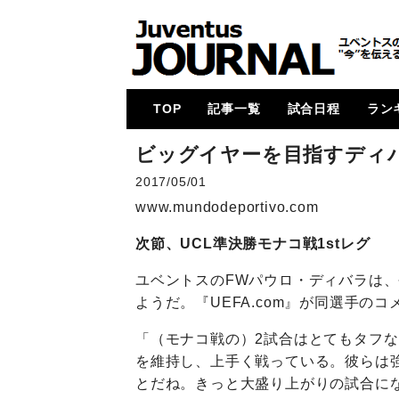
TOP
記事一覧
試合日程
ラン
メイン
コラム
特集
メルカート
動画
試合レビュー
招集メンバー
UCL
U23・下部組織・
カルチョ全般
2017-18
2018-19
2019-20
2020-21
2021-22
2022-23
2023-24
2024-25
各国
次節
ゴー
ビッグイヤーを目指すディ
Women
2017/05/01
www.mundodeportivo.com
次節、UCL準決勝モナコ戦1stレグ
ユベントスのFWパウロ・ディバラは、
ようだ。『UEFA.com』が同選手の
「（モナコ戦の）2試合はとてもタフ
を維持し、上手く戦っている。彼らは
とだね。きっと大盛り上がりの試合に