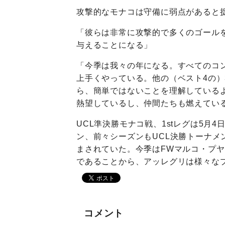
攻撃的なモナコは守備に弱点があると
「彼らは非常に攻撃的で多くのゴール
与えることになる」
「今季は我々の年になる。すべてのコ
上手くやっている。他の（ベスト4の
ら、簡単ではないことを理解している
熱望しているし、仲間たちも燃えてい
UCL準決勝モナコ戦、1stレグは5月4
ン、前々シーズンもUCL決勝トーナ
まされていた。今季はFWマルコ・プ
であることから、アッレグリは様々な
コメント