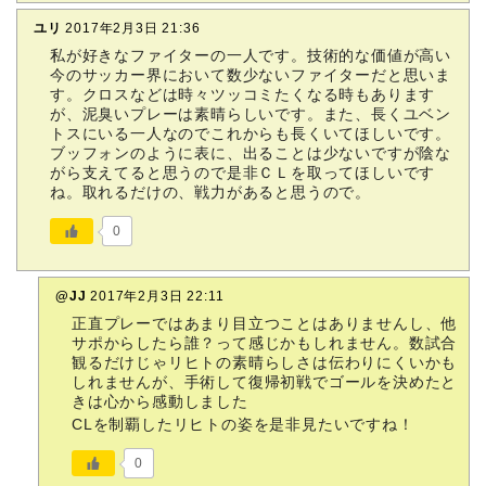
ユリ
2017年2月3日 21:36
私が好きなファイターの一人です。技術的な価値が高い
今のサッカー界において数少ないファイターだと思いま
す。クロスなどは時々ツッコミたくなる時もあります
が、泥臭いプレーは素晴らしいです。また、長くユベン
トスにいる一人なのでこれからも長くいてほしいです。
ブッフォンのように表に、出ることは少ないですが陰な
がら支えてると思うので是非ＣＬを取ってほしいです
ね。取れるだけの、戦力があると思うので。
0
@JJ
2017年2月3日 22:11
正直プレーではあまり目立つことはありませんし、他
サポからしたら誰？って感じかもしれません。数試合
観るだけじゃリヒトの素晴らしさは伝わりにくいかも
しれませんが、手術して復帰初戦でゴールを決めたと
きは心から感動しました
CLを制覇したリヒトの姿を是非見たいですね！
0