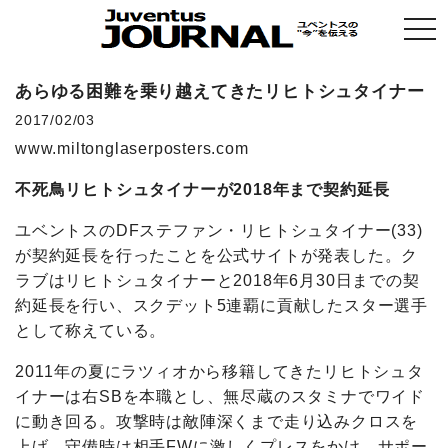
togg
navi
あらゆる困難を乗り越えてきたリヒトシュタイナー
2017/02/03
www.miltonglaserposters.com
不死鳥リヒトシュタイナーが2018年まで契約延長
ユベントスのDFステファン・リヒトシュタイナー(33)
が契約延長を行ったことを公式サイトが発表した。ク
ラブはリヒトシュタイナーと2018年6月30日までの契
約延長を行い、スクデット5連覇に貢献したスター選手
として称えている。
2011年の夏にラツィオから移籍してきたリヒトシュタ
イナーは右SBを本職とし、無尽蔵のスタミナでワイド
に動き回る。攻撃時は敵陣深くまで走り込みクロスを
上げ、守備時は相手FWに激しくプレスをかけ、サポー