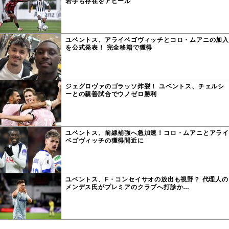
若手も存在をアピール
ユベントス、アライベゴヴィッチとコロ・ムアニの加入
を公式発表！ 完全移籍で獲得
ジェグロヴァのゴラッソ炸裂！ ユベントス、チェルシ
ーとの親善試合でウノゼロ勝利
ユベントス、前線補強へ急加速！コロ・ムアニとアライ
ベゴヴィッチの獲得間近に
ユベントス、F・コンセイサオの放出も視野？ 代理人の
メンデス氏がプレミアのクラブへ打診か…