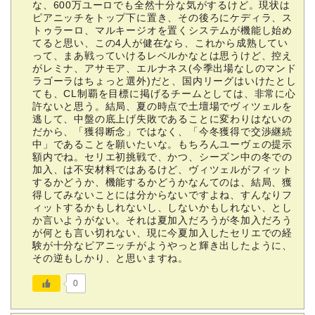
な、600万ユーロでも全然十分な気がするけど。現状は
ピアニッチをトップ下に置き、その後ろにケディラ、ス
トゥラーロ、マルキージオを置くシステムが機能し始め
てると思い、この4人が健在なら、これから成熟してい
って、まあ戦っていけるレベルかなとは思うけど、控え
がレミナ、アサモア、エルナネス(今季出場なしのマンド
ラゴーラはちょっと選外)だと、国内リーグはいけたとし
ても、CL制覇を目標に掲げるチームとしては、非常に心
許ないと思う。結局、夏の時点で土壇場でヴィツェルを
逃して、中盤の底上げ失敗であることに変わりはないの
だから、「獲得断念」ではなく、「今冬獲得で交渉継続
中」であることを願いたいな。もちろんユーヴェの提示
額内でね。セリエ初挑戦で、かつ、シーズン中の冬での
加入、は不安材料ではあるけど、ヴィツェルがフィット
するかどうか、機能するかどうかなんてのは、結局、獲
得してみないことには分からないですよね、すんなりフ
ィットするかもしれないし、しないかもしれない、とし
か言いようがない。それは夏加入だろうが冬加入だろう
が何とも言い切れない、現に今夏加入したセリエでの経
験が十分なピアニッチがようやっと輝き出したように、
その逆もしかり、と思いますね。
0