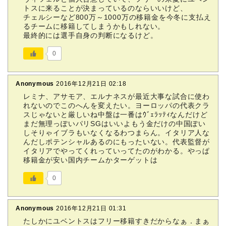
トスに来ることが決まっているのならいいけど、
チェルシーなど800万～1000万の移籍金を今冬に支払え
るチームに移籍してしまうかもしれない。
最終的には選手自身の判断になるけど。
0
Anonymous
2016年12月21日 02:18
レミナ、アサモア、エルナネスが最近大事な試合に使わ
れないのでこのへんを変えたい。ヨーロッパの代表クラ
スじゃないと厳しいね中盤は一番はｳﾞｪﾗｯﾃｨなんだけど
まだ無理っぽいパリSGはいいよもう金だけの中国ぽい
しそりゃイブラもいなくなるわつまらん。イタリア人な
んだしポテンシャルあるのにもったいない。代表監督が
イタリアでやってくれっていってたのがわかる。やっぱ
移籍金が安い国内チームかターゲットは
0
Anonymous
2016年12月21日 01:31
たしかにユベントスはフリー移籍すきだからなぁ．まぁ