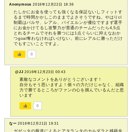
Anonymous
2016年12月22日 18:36
たしかにお金を使っても強くなる保証ないしフィットす
るまで時間かかしこのままでよさそうですね。やはりcl
制覇はバルサ、レアル、バイエルンが優位ですまず選手
にお金かけてるし攻撃力が普通のチームだったら4,5点
とれるチームでそれを勝つには1点ぐらいに抑えなおか
つgoal奪わなければいけない。前にレアルに勝っただけ
でもすごいことですよ。
0
@JJ
2016年12月23日 00:43
素敵なコメントをありがとうございます！
自分もそう思いますよ！個々の力だけじゃなく、組織
力で勝てるところがファンの心を掴んでいるんだと思
います
0
なー
2016年12月21日 19:31
ガゼッタの報道によるとアタランタのカルダラと移籍金