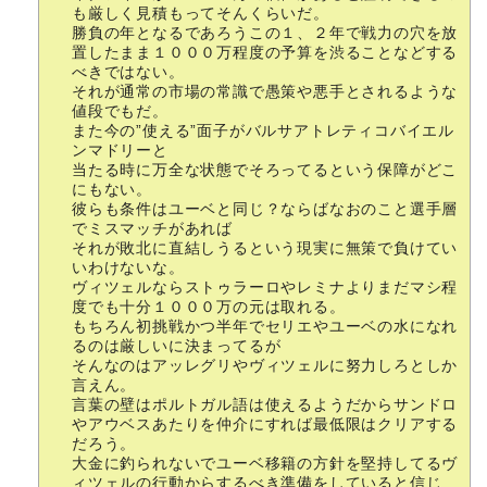
も厳しく見積もってそんくらいだ。
勝負の年となるであろうこの１、２年で戦力の穴を放
置したまま１０００万程度の予算を渋ることなどする
べきではない。
それが通常の市場の常識で愚策や悪手とされるような
値段でもだ。
また今の”使える”面子がバルサアトレティコバイエル
ンマドリーと
当たる時に万全な状態でそろってるという保障がどこ
にもない。
彼らも条件はユーベと同じ？ならばなおのこと選手層
でミスマッチがあれば
それが敗北に直結しうるという現実に無策で負けてい
いわけないな。
ヴィツェルならストゥラーロやレミナよりまだマシ程
度でも十分１０００万の元は取れる。
もちろん初挑戦かつ半年でセリエやユーベの水になれ
るのは厳しいに決まってるが
そんなのはアッレグリやヴィツェルに努力しろとしか
言えん。
言葉の壁はポルトガル語は使えるようだからサンドロ
やアウベスあたりを仲介にすれば最低限はクリアする
だろう。
大金に釣られないでユーベ移籍の方針を堅持してるヴ
ィツェルの行動からするべき準備をしていると信じ