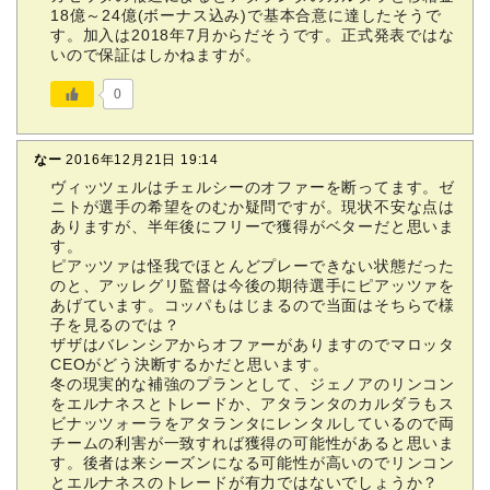
18億～24億(ボーナス込み)で基本合意に達したそうで
す。加入は2018年7月からだそうです。正式発表ではな
いので保証はしかねますが。
0
なー
2016年12月21日 19:14
ヴィッツェルはチェルシーのオファーを断ってます。ゼ
ニトが選手の希望をのむか疑問ですが。現状不安な点は
ありますが、半年後にフリーで獲得がベターだと思いま
す。
ピアッツァは怪我でほとんどプレーできない状態だった
のと、アッレグリ監督は今後の期待選手にピアッツァを
あげています。コッパもはじまるので当面はそちらで様
子を見るのでは？
ザザはバレンシアからオファーがありますのでマロッタ
CEOがどう決断するかだと思います。
冬の現実的な補強のプランとして、ジェノアのリンコン
をエルナネスとトレードか、アタランタのカルダラもス
ビナッツォーラをアタランタにレンタルしているので両
チームの利害が一致すれば獲得の可能性があると思いま
す。後者は来シーズンになる可能性が高いのでリンコン
とエルナネスのトレードが有力ではないでしょうか？