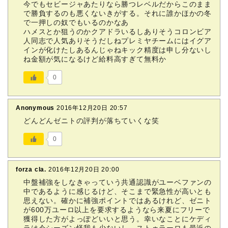
今でもセビージャあたりなら勝つレベルだからこのまま
で勝負するのも悪くないきがする。それに誰かほかの冬
で一押しの奴でもいるのかなあ
ハメスとか狙うのかクアドラいるしありそうコロンビア
人同志で人気ありそうだしねプレミヤチームにはイグア
インが化けたしあるんじゃねキック精度は申し分ないし
ね金額が気になるけど給料高すぎて無料か
0
Anonymous
2016年12月20日 20:57
どんどんゼニトの評判が落ちていくな笑
0
forza cla.
2016年12月20日 20:00
中盤補強をしなきゃっていう共通認識がユーベファンの
中であるように感じるけど、そこまで緊急性が高いとも
思えない。確かに補強ポイントではあるけれど、ゼニト
が600万ユーロ以上を要求するようなら来夏にフリーで
獲得した方がよっぽどいいと思う。幸いなことにケディ