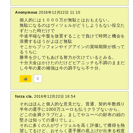
Anonymous
2016年12月22日 11:10
個人的には１０００万が無駄とはおもえない。
無駄になるのはヴィツェルがどうしようもない役立た
ずだった時だけで
中途半端な中盤を放置することで負けて時間と機会を
浪費するほうがよほど無駄
そこからブッフォンやイグアインの賞味期限が残って
るうちに
勝率を少しでもあげる努力が欠けているとみる。
十分大金はかけたのだけどピアニッチも不調のままだ
し今年の夏の補強は今の調子なら不十分。
0
forza cla.
2016年12月22日 16:54
それはほんと個人的な意見だな。普通、契約年数残り
半年の選手に1000万ユーロも払うクラブないから。
どこの金満クラブだよ。ましてやユーベの財布の紐の
堅さは知っての通りでしょ。
それに多くの人がヴィツェルを高く評価して獲得を熱
望してるけど、おそらく選手層の底上げが出来る程度