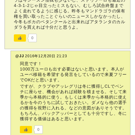
ラは今シーズン怪我も少ないし、ストゥラーロも最近の
4-3-1-2じゃ目立ったミスもない。むしろ試合終盤まで
よく走れてるように感じる。昨冬もマンドラゴラの保有
権を買い取ったことぐらいのニュースしかなかったし、
今冬もボカのベタンクールと出来ればアタランタのカル
ダラを買えれば十分だと思うよ。
0
@JJ
2016年12月20日 21:23
同意です！
1000万ユーロも出す必要はないと思います。本人が
ユーベ移籍を希望する発言をしているので来夏フリー
でOKだと思います。
ですが、クラブやアッレグリは冬に獲得しCLでベン
チに座らせ、機会があれば経験を積ませる。そして来
季から本格的に使う。もしくは来季から本格的に使え
るかを今のうちに試しておきたい。ダメなら他の選手
の獲得を視野に入れる。などの意図がありそうです。
もちろん、バックアッパーとしても十分ですし、冬に
獲得する価値はあると思います。
0