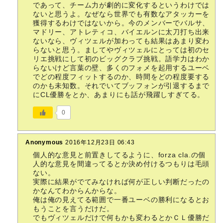
であって、チーム力が劇的に変化するというわけでは
ないと思うよ。なぜなら世界でも有数なアタッカーを
獲得するわけではないから。今のメンバーでバルサ、
マドリー、アトレティコ、バイエルンに太刀打ち出来
ないなら、ヴィツェルが加わっても結果はあまり変わ
らないと思う。ましてやヴィツェルにとっては初のセ
リエ挑戦にして初のビッグクラブ挑戦。語学力はわか
らないけど言葉の壁、多くのフォメを起用するユーベ
でどの程度フィットするのか、時間をどの程度要する
のかも未知数。それでいてブッフォンが引退するまで
にCL優勝をとか、あまりにも話が飛躍しすぎてる。
0
Anonymous
2016年12月23日 06:43
個人的な意見と前置きしてるように、forza cla.の個
人的な意見を間違ってるとか決め付けるつもりは毛頭
ない。
実際に結果がでてみなければ何が正しい判断だったの
かなんてわからんからな。
俺は俺の見えてる範囲で一番ユーベの勝利になるとお
もうことを言うだけだ。
でもヴィツェルだけで何もかも変わるとかＣＬ優勝だ