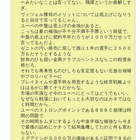
ーみたいなことは言ってない。飛躍というか曲解しす
ぎ。
ヴィツェル獲得のメリットについては底上げになりう
ると自分で言ってるじゃん。
ユーベの中盤は底上げの余地があると。
こっちは夏の補強が不十分不満不手際という前提で、
中盤の底上げに契約半年だろうが１０００万だせって
言ってるんだよ。
ゼニトの汚い商売に屈して残り１年の選手に２５００
万もだそうとするような
財布のひも固い金満クラブユベントスならこの程度余
裕だろ。
それでも将来性ものびしろも安定度もない元放出候補
やプロリハビラーに
プレイタイムや選手枠を用意するような経営戦略より
ははるかに勝てそうだからな。
市場の常識なぞ今のユーベにとってはどうでもいい。
なぜなら戦場においてもっとも大切なのはカネではな
く時間だから。
ユーベのストロングポイントであるＢＢＢＣ崩壊は時
間の問題で
その時間をムダにするような中途半端な補強なら今ま
で最後の詰めにケチって結局逸機してたのと何も変わ
らない。
イグアインが９０００万の価値があると証明できるの