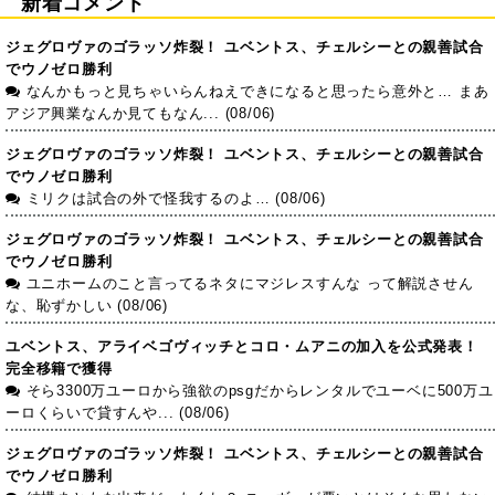
新着コメント
ジェグロヴァのゴラッソ炸裂！ ユベントス、チェルシーとの親善試合
でウノゼロ勝利
なんかもっと見ちゃいらんねえできになると思ったら意外と… まあ
アジア興業なんか見てもなん... (08/06)
ジェグロヴァのゴラッソ炸裂！ ユベントス、チェルシーとの親善試合
でウノゼロ勝利
ミリクは試合の外で怪我するのよ… (08/06)
ジェグロヴァのゴラッソ炸裂！ ユベントス、チェルシーとの親善試合
でウノゼロ勝利
ユニホームのこと言ってるネタにマジレスすんな って解説させん
な、恥ずかしい (08/06)
ユベントス、アライベゴヴィッチとコロ・ムアニの加入を公式発表！
完全移籍で獲得
そら3300万ユーロから強欲のpsgだからレンタルでユーベに500万ユ
ーロくらいで貸すんや... (08/06)
ジェグロヴァのゴラッソ炸裂！ ユベントス、チェルシーとの親善試合
でウノゼロ勝利