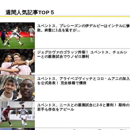
週間人気記事TOP５
ユベントス、プレシーズンの伊デルビーはインテルに惨
敗。終盤に1点を返すが…
ジェグロヴァのゴラッソ炸裂！ ユベントス、チェルシ
ーとの親善試合でウノゼロ勝利
ユベントス、アライベゴヴィッチとコロ・ムアニの加入
を公式発表！ 完全移籍で獲得
ユベントス、ニースとの親善試合に2-0と勝利！ 期待の
若手も存在をアピール