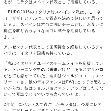
るが、モラタはスペイン代表として活躍している。
「EURO2016のイタリア対スペイン？私はシモーネ
（・ザザ）とアルバロが得点を決めて欲しいと思って
いるよ。スペインは本当に強いチームだし、お互いに
得点を取り合うような面白い試合を期待している
よ。」
アルゼンチン代表として国際舞台を経験しているディ
バラは、イタリア国籍も持っている。
「私はイタリアとユーべのチームメイトを応援してい
る。トレーニング中の出来事だけど、ある時アルバロ
がとても恐がっていた。理由はジョルジョ（・キエッ
リーニ）さ。彼のディフェンスはFWにとっては恐ろし
いからね。彼はジョルジョとマッチアップはしたくな
いって冗談交じりでいつも言っていたよ。」
2年間、ユベントスで過ごしたモラタは、今夏にレア
ル・マドリードへ戻ることになっている。