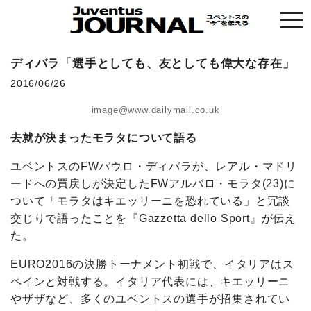
togg
navi
ディバラ「選手としても、友としても偉大な存在」
2016/06/26
image@www.dailymail.co.uk
去就が決まったモラタについて語る
ユベントスのFWパウロ・ディバラが、レアル・マドリ
ードへの買戻しが決定したFWアルバロ・モラタ(23)に
ついて「モラタはキエッリーニを恐れている」と冗談
交じりで語ったことを『
Gazzetta
dello
Sport
』が伝え
た。
EURO2016の決勝トーナメント初戦で、イタリアはス
ペインと対戦する。イタリア代表には、キエッリーニ
やザザなど、多くのユベントスの選手が招集されてい