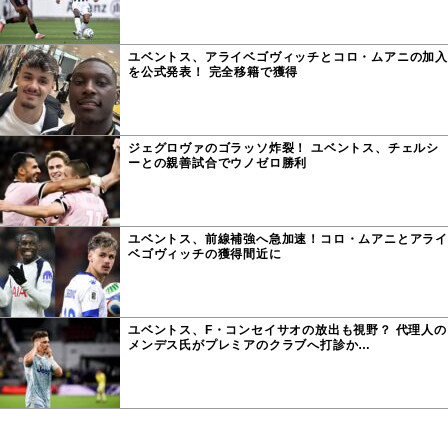
ユベントス、アライベゴヴィッチとコロ・ムアニの加入
を公式発表！ 完全移籍で獲得
ジェグロヴァのゴラッソ炸裂！ ユベントス、チェルシ
ーとの親善試合でウノゼロ勝利
ユベントス、前線補強へ急加速！コロ・ムアニとアライ
ベゴヴィッチの獲得間近に
ユベントス、F・コンセイサオの放出も視野？ 代理人の
メンデス氏がプレミアのクラブへ打診か…