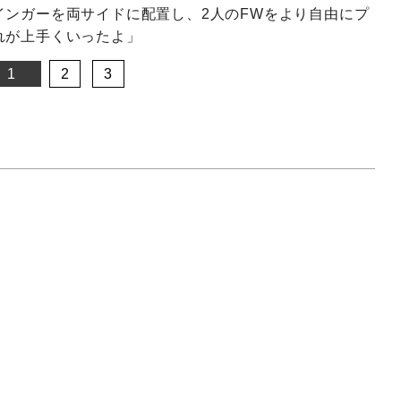
インガーを両サイドに配置し、2人のFWをより自由にプ
れが上手くいったよ」
1
2
3