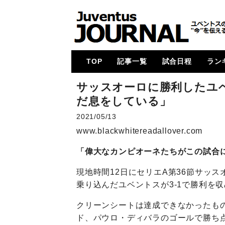
TOP
記事一覧
試合日程
ラン
メイン
コラム
特集
メルカート
動画
試合レビュー
招集メンバー
UCL
U23・下部組織・
カルチョ全般
2017-18
2018-19
2019-20
2020-21
2021-22
2022-23
2023-24
2024-25
各国
次節
ゴー
サッスオーロに勝利したユ
Women
だ息をしている」
2021/05/13
www.blackwhitereadallover.com
「偉大なカンピオーネたちがこの試合
現地時間12日にセリエA第36節サッ
乗り込んだユベントスが3-1で勝利を
クリーンシートは達成できなかったも
ド、パウロ・ディバラのゴールで勝ち