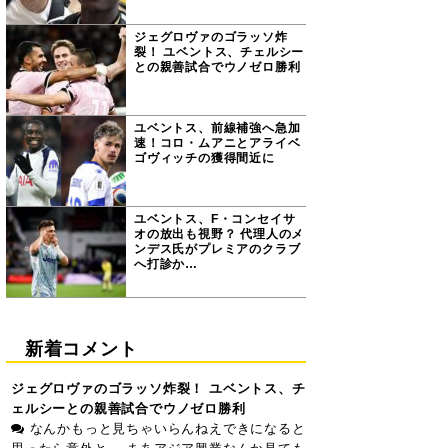
ジェグロヴァのゴラッソ炸
裂！ ユベントス、チェルシー
との親善試合でウノゼロ勝利
ユベントス、前線補強へ急加
速！コロ・ムアニとアライベ
ゴヴィッチの獲得間近に
ユベントス、F・コンセイサ
オの放出も視野？ 代理人のメ
ンデス氏がプレミアのクラブ
へ打診か…
新着コメント
ジェグロヴァのゴラッソ炸裂！ ユベントス、チ
ェルシーとの親善試合でウノゼロ勝利
なんかもっと見ちゃいらんねえできになると