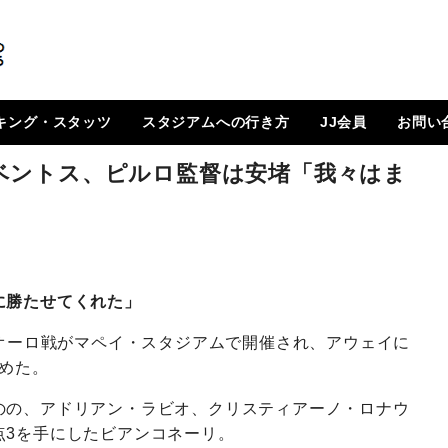
キング・スタッツ
スタジアムへの行き方
JJ会員
お問い
順位表
 日程一覧
ルランキング
はじめに
How To Go ?
JJ会員とは
ログイン
会員ページ
登録方法（図解）
ベントス、ピルロ監督は安堵「我々はま
に勝たせてくれた」
スオーロ戦がマペイ・スタジアムで開催され、アウェイに
収めた。
のの、アドリアン・ラビオ、クリスティアーノ・ロナウ
点3を手にしたビアンコネーリ。