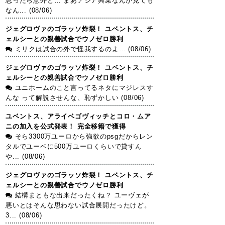
思ったら意外と… まあアジア興業なんか見ても
なん... (08/06)
ジェグロヴァのゴラッソ炸裂！ ユベントス、チ
ェルシーとの親善試合でウノゼロ勝利
ミリクは試合の外で怪我するのよ… (08/06)
ジェグロヴァのゴラッソ炸裂！ ユベントス、チ
ェルシーとの親善試合でウノゼロ勝利
ユニホームのこと言ってるネタにマジレスす
んな って解説させんな、恥ずかしい (08/06)
ユベントス、アライベゴヴィッチとコロ・ムア
ニの加入を公式発表！ 完全移籍で獲得
そら3300万ユーロから強欲のpsgだからレン
タルでユーベに500万ユーロくらいで貸すん
や... (08/06)
ジェグロヴァのゴラッソ炸裂！ ユベントス、チ
ェルシーとの親善試合でウノゼロ勝利
結構まともな出来だったくね？ ユーヴェが
悪いとはそんな思わない試合展開だったけど。
3... (08/06)