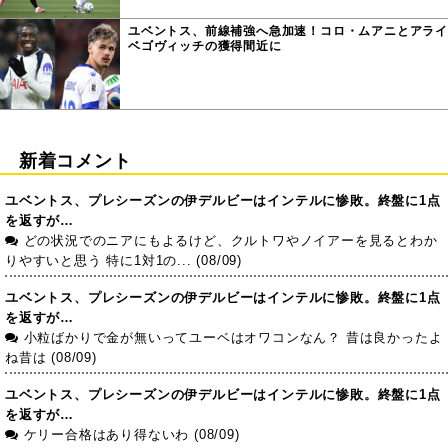
ユベントス、前線補強へ急加速！コロ・ムアニとアライ
ベゴヴィッチの獲得間近に
新着コメント
ユベントス、プレシーズンの伊デルビーはインテルに惨敗。終盤に1点
を返すが…
どの状況でのニアにもよるけど、クルトワやノイアーを見るとわか
りやすいと思う 特に1対1の... (08/09)
ユベントス、プレシーズンの伊デルビーはインテルに惨敗。終盤に1点
を返すが…
小粒ばかりで金が無いってユーベはオワコンなん？ 昔は良かったよ
ね昔は (08/09)
ユベントス、プレシーズンの伊デルビーはインテルに惨敗。終盤に1点
を返すが…
ケリー合格はあり得ないわ (08/09)