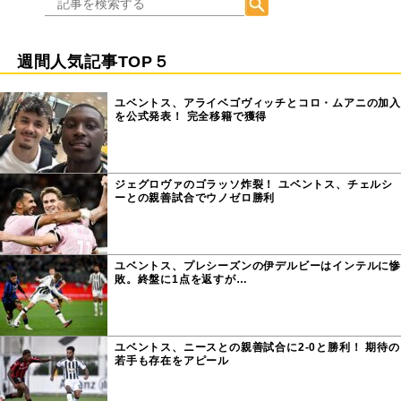
週間人気記事TOP５
ユベントス、アライベゴヴィッチとコロ・ムアニの加入
を公式発表！ 完全移籍で獲得
ジェグロヴァのゴラッソ炸裂！ ユベントス、チェルシ
ーとの親善試合でウノゼロ勝利
ユベントス、プレシーズンの伊デルビーはインテルに惨
敗。終盤に1点を返すが…
ユベントス、ニースとの親善試合に2-0と勝利！ 期待の
若手も存在をアピール