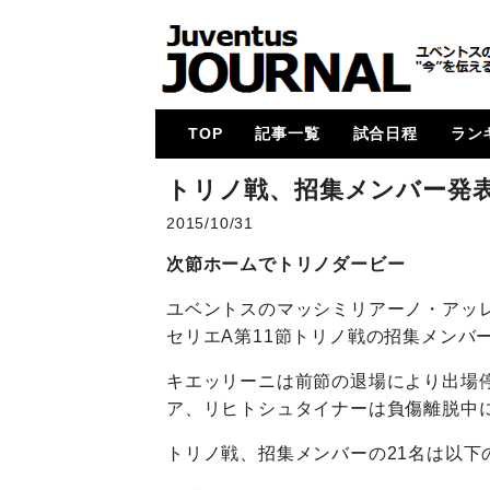
TOP
記事一覧
試合日程
ラン
メイン
コラム
特集
メルカート
動画
試合レビュー
招集メンバー
UCL
U23・下部組織・
カルチョ全般
2017-18
2018-19
2019-20
2020-21
2021-22
2022-23
2023-24
2024-25
各国
次節
ゴー
トリノ戦、招集メンバー発
Women
2015/10/31
次節ホームでトリノダービー
ユベントスのマッシミリアーノ・アッレ
セリエA第11節トリノ戦の招集メンバ
キエッリーニは前節の退場により出場
ア、リヒトシュタイナーは負傷離脱中
トリノ戦、招集メンバーの21名は以下