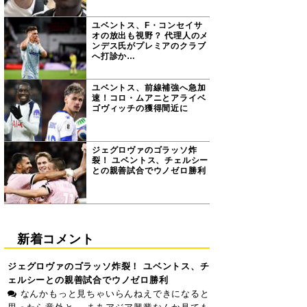
ユベントス、F・コンセイサ
オの放出も視野？ 代理人のメ
ンデス氏がプレミアのクラブ
へ打診か…
ユベントス、前線補強へ急加
速！コロ・ムアニとアライベ
ゴヴィッチの獲得間近に
ジェグロヴァのゴラッソ炸
裂！ ユベントス、チェルシー
との親善試合でウノゼロ勝利
新着コメント
ジェグロヴァのゴラッソ炸裂！ ユベントス、チ
ェルシーとの親善試合でウノゼロ勝利
なんかもっと見ちゃいらんねえできになると