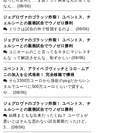
思ったら意外と… まあアジア興業なんか見ても
なん... (08/06)
ジェグロヴァのゴラッソ炸裂！ ユベントス、チ
ェルシーとの親善試合でウノゼロ勝利
ミリクは試合の外で怪我するのよ… (08/06)
ジェグロヴァのゴラッソ炸裂！ ユベントス、チ
ェルシーとの親善試合でウノゼロ勝利
ユニホームのこと言ってるネタにマジレスす
んな って解説させんな、恥ずかしい (08/06)
ユベントス、アライベゴヴィッチとコロ・ムア
ニの加入を公式発表！ 完全移籍で獲得
そら3300万ユーロから強欲のpsgだからレン
タルでユーベに500万ユーロくらいで貸すん
や... (08/06)
ジェグロヴァのゴラッソ炸裂！ ユベントス、チ
ェルシーとの親善試合でウノゼロ勝利
結構まともな出来だったくね？ ユーヴェが
悪いとはそんな思わない試合展開だったけど。
3... (08/06)