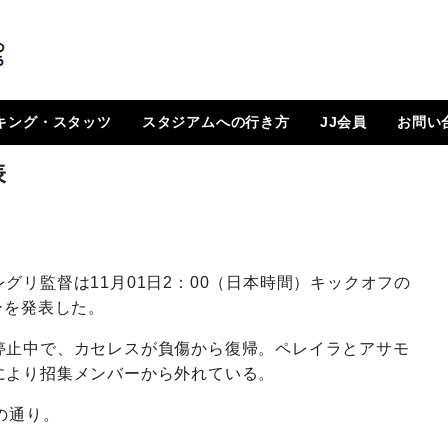
キング・スタッツ
スタジアムへの行き方
JJ会員
お問い
順位表
 日程一覧
ルランキング
はじめに
How To Go ?
JJ会員とは
ログイン
会員ページ
登録方法（図解）
表
グリ監督は11月01日2：00（日本時間）キックオフの
ーを発表した。
停止中で、カセレスが負傷から復帰。ペレイラとアサモ
により招集メンバーから外れている。
の通り。