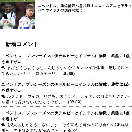
ユベントス、前線補強へ急加速！コロ・ムアニとアライ
ベゴヴィッチの獲得間近に
新着コメント
ユベントス、プレシーズンの伊デルビーはインテルに惨敗。終盤に1点
を返すが…
まだどうしようもないんじゃないかスタメンが身体重い感じで戻っ
てきたばかりだし ロカテッリ... (08/09)
ユベントス、プレシーズンの伊デルビーはインテルに惨敗。終盤に1点
を返すが…
ルクミも、ヴィカーリオも、ガッティ、ディグレの放出ありきだか
ら獲りに行けないんだろうけど、... (08/09)
ユベントス、プレシーズンの伊デルビーはインテルに惨敗。終盤に1点
を返すが…
お2人ありがとうございます。そう言えば自分の知り合いのGK経験
者がニア上はある程度諦めて下... (08/09)