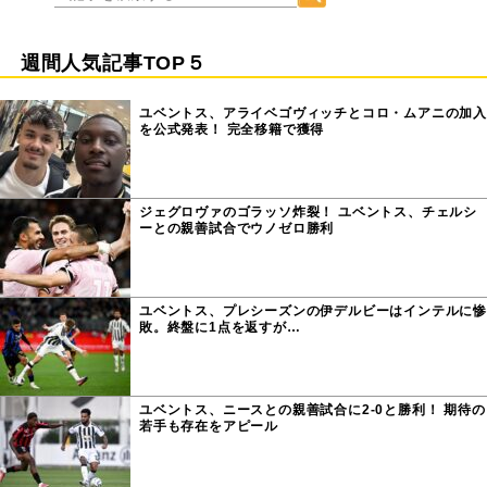
週間人気記事TOP５
ユベントス、アライベゴヴィッチとコロ・ムアニの加入
を公式発表！ 完全移籍で獲得
ジェグロヴァのゴラッソ炸裂！ ユベントス、チェルシ
ーとの親善試合でウノゼロ勝利
ユベントス、プレシーズンの伊デルビーはインテルに惨
敗。終盤に1点を返すが…
ユベントス、ニースとの親善試合に2-0と勝利！ 期待の
若手も存在をアピール