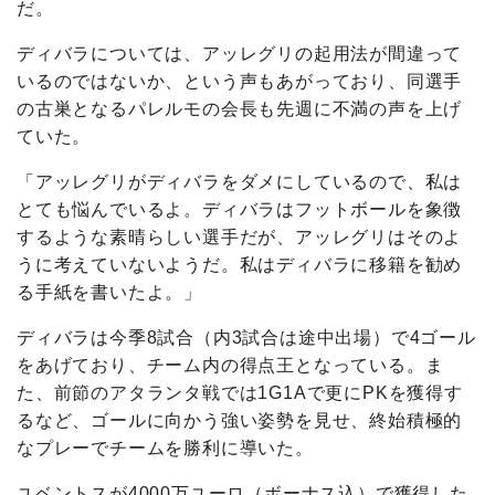
だ。
ディバラについては、アッレグリの起用法が間違って
いるのではないか、という声もあがっており、同選手
の古巣となるパレルモの会長も先週に不満の声を上げ
ていた。
「アッレグリがディバラをダメにしているので、私は
とても悩んでいるよ。ディバラはフットボールを象徴
するような素晴らしい選手だが、アッレグリはそのよ
うに考えていないようだ。私はディバラに移籍を勧め
る手紙を書いたよ。」
ディバラは今季8試合（内3試合は途中出場）で4ゴール
をあげており、チーム内の得点王となっている。ま
た、前節のアタランタ戦では1G1Aで更にPKを獲得す
るなど、ゴールに向かう強い姿勢を見せ、終始積極的
なプレーでチームを勝利に導いた。
ユベントスが4000万ユーロ（ボーナス込）で獲得した