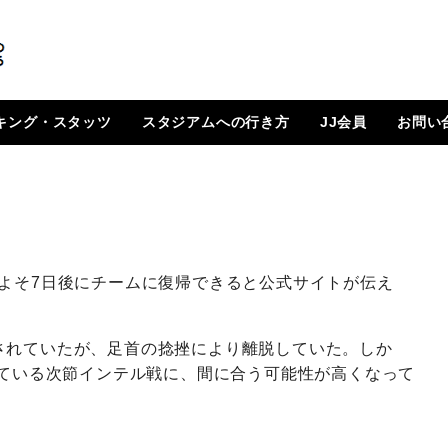
キング・スタッツ
スタジアムへの行き方
JJ会員
お問い
順位表
 日程一覧
ルランキング
はじめに
How To Go ?
JJ会員とは
ログイン
会員ページ
登録方法（図解）
よそ7日後にチームに復帰できると公式サイトが伝え
されていたが、足首の捻挫により離脱していた。しか
れている次節インテル戦に、間に合う可能性が高くなって