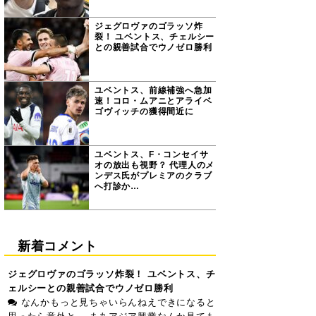
ジェグロヴァのゴラッソ炸
裂！ ユベントス、チェルシー
との親善試合でウノゼロ勝利
ユベントス、前線補強へ急加
速！コロ・ムアニとアライベ
ゴヴィッチの獲得間近に
ユベントス、F・コンセイサ
オの放出も視野？ 代理人のメ
ンデス氏がプレミアのクラブ
へ打診か…
新着コメント
ジェグロヴァのゴラッソ炸裂！ ユベントス、チ
ェルシーとの親善試合でウノゼロ勝利
なんかもっと見ちゃいらんねえできになると