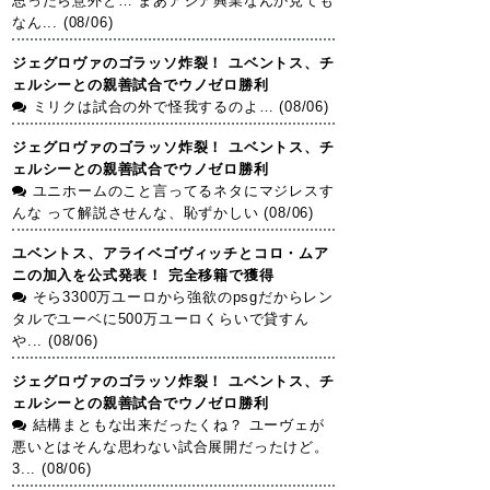
思ったら意外と… まあアジア興業なんか見ても
なん... (08/06)
ジェグロヴァのゴラッソ炸裂！ ユベントス、チ
ェルシーとの親善試合でウノゼロ勝利
ミリクは試合の外で怪我するのよ… (08/06)
ジェグロヴァのゴラッソ炸裂！ ユベントス、チ
ェルシーとの親善試合でウノゼロ勝利
ユニホームのこと言ってるネタにマジレスす
んな って解説させんな、恥ずかしい (08/06)
ユベントス、アライベゴヴィッチとコロ・ムア
ニの加入を公式発表！ 完全移籍で獲得
そら3300万ユーロから強欲のpsgだからレン
タルでユーベに500万ユーロくらいで貸すん
や... (08/06)
ジェグロヴァのゴラッソ炸裂！ ユベントス、チ
ェルシーとの親善試合でウノゼロ勝利
結構まともな出来だったくね？ ユーヴェが
悪いとはそんな思わない試合展開だったけど。
3... (08/06)