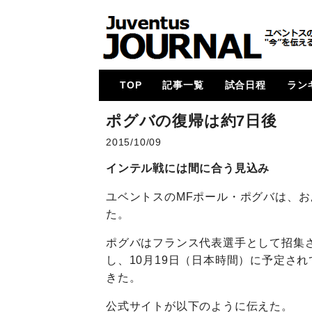
TOP
記事一覧
試合日程
ラン
メイン
コラム
特集
メルカート
動画
試合レビュー
招集メンバー
UCL
U23・下部組織・
カルチョ全般
2017-18
2018-19
2019-20
2020-21
2021-22
2022-23
2023-24
2024-25
各国
次節
ゴー
ポグバの復帰は約7日後
Women
2015/10/09
インテル戦には間に合う見込み
ユベントスのMFポール・ポグバは、お
た。
ポグバはフランス代表選手として招集
し、10月19日（日本時間）に予定さ
きた。
公式サイトが以下のように伝えた。