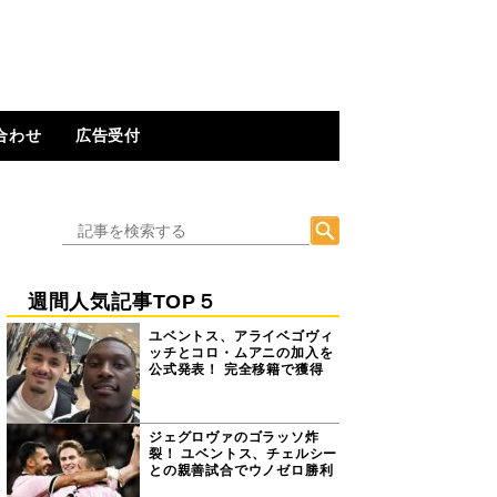
合わせ
広告受付
週間人気記事TOP５
ユベントス、アライベゴヴィ
ッチとコロ・ムアニの加入を
公式発表！ 完全移籍で獲得
ジェグロヴァのゴラッソ炸
裂！ ユベントス、チェルシー
との親善試合でウノゼロ勝利