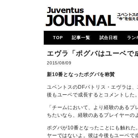
TOP
記事一覧
試合日程
ラン
メイン
コラム
特集
メルカート
動画
試合レビュー
招集メンバー
UCL
U23・下部組織・
カルチョ全般
2017-18
2018-19
2019-20
2020-21
2021-22
2022-23
2023-24
2024-25
各国
次節
ゴー
エヴラ「ポグバはユーベで
Women
2015/08/09
新10番となったポグバを称賛
ユベントスのDFパトリス・エヴラは、
後もユーベで成長するとコメントした
「チームにおいて、より経験のあるプ
ちたいなら、経験のあるプレイヤーの
ポグバが10番となったことにも触れた
ヤーではないよ。彼は今後もユーベで