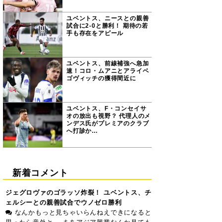
ユベントス、ニースとの親善
試合に2-0と勝利！ 期待の若
手も存在をアピール
ユベントス、前線補強へ急加
速！コロ・ムアニとアライベ
ゴヴィッチの獲得間近に
ユベントス、F・コンセイサ
オの放出も視野？ 代理人のメ
ンデス氏がプレミアのクラブ
へ打診か…
新着コメント
ジェグロヴァのゴラッソ炸裂！ ユベントス、チ
ェルシーとの親善試合でウノゼロ勝利
なんかもっと見ちゃいらんねえできになると