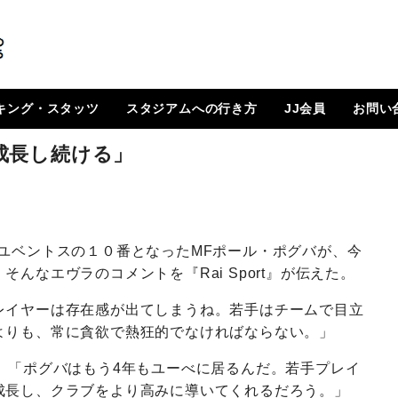
キング・スタッツ
スタジアムへの行き方
JJ会員
お問い
順位表
 日程一覧
ルランキング
はじめに
How To Go ?
JJ会員とは
ログイン
会員ページ
登録方法（図解）
成長し続ける」
ユベントスの１０番となったMFポール・ポグバが、今
。そんなエヴラのコメントを『
Rai
Sport
』が伝えた。
レイヤーは存在感が出てしまうね。若手はチームで目立
よりも、常に貪欲で熱狂的でなければならない。」
。「ポグバはもう4年もユーべに居るんだ。若手プレイ
成長し、クラブをより高みに導いてくれるだろう。」