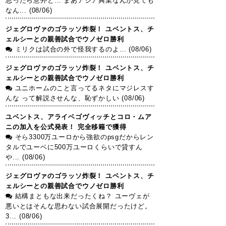
思ったら意外と… まあアジア興業なんか見ても
なん... (08/06)
ジェグロヴァのゴラッソ炸裂！ ユベントス、チ
ェルシーとの親善試合でウノゼロ勝利
ミリクは試合の外で怪我するのよ… (08/06)
ジェグロヴァのゴラッソ炸裂！ ユベントス、チ
ェルシーとの親善試合でウノゼロ勝利
ユニホームのこと言ってるネタにマジレスす
んな って解説させんな、恥ずかしい (08/06)
ユベントス、アライベゴヴィッチとコロ・ムア
ニの加入を公式発表！ 完全移籍で獲得
そら3300万ユーロから強欲のpsgだからレン
タルでユーベに500万ユーロくらいで貸すん
や... (08/06)
ジェグロヴァのゴラッソ炸裂！ ユベントス、チ
ェルシーとの親善試合でウノゼロ勝利
結構まともな出来だったくね？ ユーヴェが
悪いとはそんな思わない試合展開だったけど。
3... (08/06)