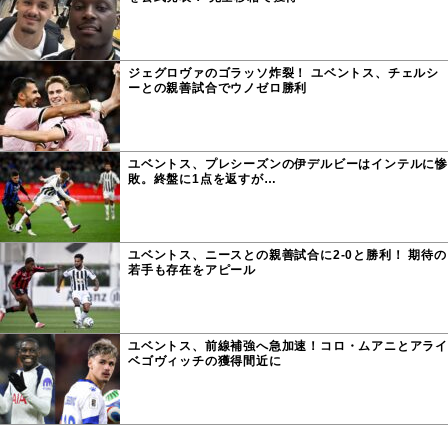
ジェグロヴァのゴラッソ炸裂！ ユベントス、チェルシ
ーとの親善試合でウノゼロ勝利
ユベントス、プレシーズンの伊デルビーはインテルに惨
敗。終盤に1点を返すが…
ユベントス、ニースとの親善試合に2-0と勝利！ 期待の
若手も存在をアピール
ユベントス、前線補強へ急加速！コロ・ムアニとアライ
ベゴヴィッチの獲得間近に