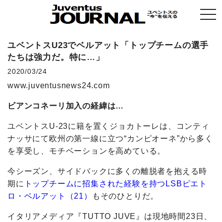
togg
navi
ユベントスU23でベルアット「トップチームの選手
たちは強力だ。特に…」
2020/03/24
www.juventusnews24.com
ビアンコネーリ加入の経緯は…
ユベントスU-23に籍を置くジョカトーレは、コンティ
ナッサにて欧州の第一線に立つ“カンピオーネ”から多く
を享受し、モチベーションを高めている。
今シーズン、サイドバックに多くの離脱者を抱える時
期に
トップチームに招集された経験を持つLSBピエト
ロ・ベルアット（21）
もそのひとりだ。
イタリアメディア『TUTTO JUVE』は現地時間23日、