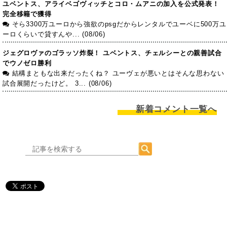
ユベントス、アライベゴヴィッチとコロ・ムアニの加入を公式発表！
完全移籍で獲得
そら3300万ユーロから強欲のpsgだからレンタルでユーベに500万ユ
ーロくらいで貸すんや... (08/06)
ジェグロヴァのゴラッソ炸裂！ ユベントス、チェルシーとの親善試合
でウノゼロ勝利
結構まともな出来だったくね？ ユーヴェが悪いとはそんな思わない
試合展開だったけど。 3... (08/06)
新着コメント一覧へ