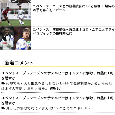
ユベントス、ニースとの親善試合に2-0と勝利！ 期待の
若手も存在をアピール
ユベントス、前線補強へ急加速！コロ・ムアニとアライ
ベゴヴィッチの獲得間近に
新着コメント
ユベントス、プレシーズンの伊デルビーはインテルに惨敗。終盤に1点
を返すが…
売却でちゃんと帳尻を合わせないとFFPで登録制限かかるから売却
はまず大前提よ 過剰人員を... (08/10)
ユベントス、プレシーズンの伊デルビーはインテルに惨敗。終盤に1点
を返すが…
見出しの惨敗てなに？ざんぱい？そこまで？ (08/10)