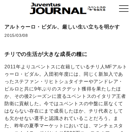
togg
navi
アルトゥーロ・ビダル、厳しい生い立ちを明かす
2015/03/08
チリでの生活が大きな成長の糧に
2011年よりユベントスに在籍しているチリ人MFアルト
ゥーロ・ビダル。入団初年度には、同じく新加入であ
ったステファン・リヒトシュタイナーやアンドレア・
ピルロと共に9年ぶりのスクデット獲得を果たしたほ
か、その後2シーズンに渡るユベントスのイタリア王者
防衛に貢献した。今ではユベントスの中盤に居なくて
はならない存在にまで成長したほか、チリ代表として
も欠かせない選手と認識されていることだろう。ま
た、昨年の夏季マーケットにおいては、マンチェスタ