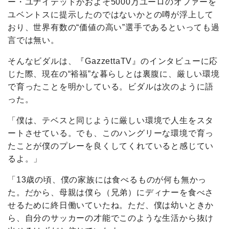
ー・ユナイテッドがおよそ5000万ユーロのオファーを
ユベントスに提示したのではないかとの噂が浮上して
おり、世界有数の“価値の高い”選手であるといっても過
言では無い。
そんなビダルは、『GazzettaTV』のインタビューに応
じた際、現在の“裕福”な暮らしとは裏腹に、厳しい環境
で育ったことを明かしている。ビダルは次のように語
った。
「僕は、テベスと同じように厳しい環境で人生をスタ
ートさせている。でも、このハングリーな環境で育っ
たことが僕のプレーを良くしてくれていると感じてい
るよ。」
「13歳の頃、僕の家族には食べるものが何も無かっ
た。だから、母親は僕ら（兄弟）にディナーを食べさ
せるために終日働いていたね。ただ、僕は幼いときか
ら、自分のサッカーの才能でこのような生活から抜け