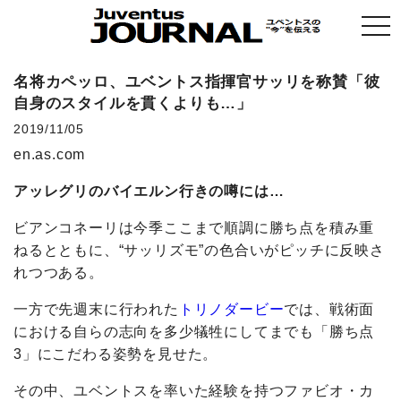
togg
navi
名将カペッロ、ユベントス指揮官サッリを称賛「彼
自身のスタイルを貫くよりも…」
2019/11/05
en.as.com
アッレグリのバイエルン行きの噂には…
ビアンコネーリは今季ここまで順調に勝ち点を積み重
ねるとともに、“サッリズモ”の色合いがピッチに反映さ
れつつある。
一方で先週末に行われた
トリノダービー
では、戦術面
における自らの志向を多少犠牲にしてまでも「勝ち点
3」にこだわる姿勢を見せた。
その中、ユベントスを率いた経験を持つファビオ・カ