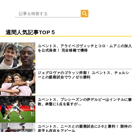
週間人気記事TOP５
ユベントス、アライベゴヴィッチとコロ・ムアニの加入
を公式発表！ 完全移籍で獲得
ジェグロヴァのゴラッソ炸裂！ ユベントス、チェルシ
ーとの親善試合でウノゼロ勝利
ユベントス、プレシーズンの伊デルビーはインテルに惨
敗。終盤に1点を返すが…
ユベントス、ニースとの親善試合に2-0と勝利！ 期待の
若手も存在をアピール