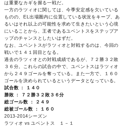
は重要なカギを握る一戦だ。
一方のラツィオに関しては、今季安定感を欠いている
ものの、EL出場圏内に位置している状況をキープ、あ
るいはそれ以上の可能性を求めて生きたいという心境
にいることから、王者であるユベントスをステップア
ップのチャンスとしたいはずだ。
なお、ユベントスがラツィオと対戦するのは、今回の
戦いで１４１回目となる。
過去のラツィオとの対戦成績であるが、７２勝３２敗
３６分。これらの試合の中で、ユベントスはラツィオ
から２４９ゴールを奪っている。また一方で、１６０
ゴールを決められているというデータとなっている。
試合数 ： １４０
勝敗 ： ７２勝３２敗３６分
総ゴール数 ： ２４９
総被ゴール数 ： １６０
2013-2014シーズン
ラツィオ vs ユベントス １－１