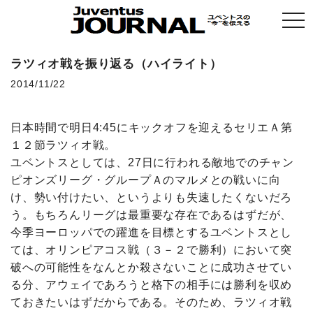
togg
navi
ラツィオ戦を振り返る（ハイライト）
2014/11/22
日本時間で明日4:45にキックオフを迎えるセリエＡ第
１２節ラツィオ戦。
ユベントスとしては、27日に行われる敵地でのチャン
ピオンズリーグ・グループＡのマルメとの戦いに向
け、勢い付けたい、というよりも失速したくないだろ
う。もちろんリーグは最重要な存在であるはずだが、
今季ヨーロッパでの躍進を目標とするユベントスとし
ては、オリンピアコス戦（３－２で勝利）において突
破への可能性をなんとか殺さないことに成功させてい
る分、アウェイであろうと格下の相手には勝利を収め
ておきたいはずだからである。そのため、ラツィオ戦