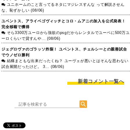
ユニホームのこと言ってるネタにマジレスすんな って解説させん
な、恥ずかしい (08/06)
ユベントス、アライベゴヴィッチとコロ・ムアニの加入を公式発表！
完全移籍で獲得
そら3300万ユーロから強欲のpsgだからレンタルでユーベに500万ユ
ーロくらいで貸すんや... (08/06)
ジェグロヴァのゴラッソ炸裂！ ユベントス、チェルシーとの親善試合
でウノゼロ勝利
結構まともな出来だったくね？ ユーヴェが悪いとはそんな思わない
試合展開だったけど。 3... (08/06)
新着コメント一覧へ