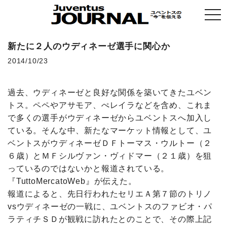
togg
navi
新たに２人のウディネーゼ選手に関心か
2014/10/23
過去、ウディネーゼと良好な関係を築いてきたユベン
トス。ペペやアサモア、ぺレイラなどを含め、これま
で多くの選手がウディネーゼからユベントスへ加入し
ている。そんな中、新たなマーケット情報として、ユ
ベントスがウディネーゼＤＦトーマス・ウルトー（２
６歳）とＭＦシルヴァン・ヴィドマー（２１歳）を狙
っているのではないかと報道されている。
『TuttoMercatoWeb』が伝えた。
報道によると、先日行われたセリエＡ第７節のトリノ
vsウディネーゼの一戦に、ユベントスのファビオ・パ
ラティチＳＤが観戦に訪れたとのことで、その際上記