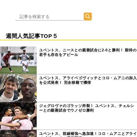
週間人気記事TOP５
ユベントス、ニースとの親善試合に2-0と勝利！ 期待の
若手も存在をアピール
ユベントス、アライベゴヴィッチとコロ・ムアニの加入
を公式発表！ 完全移籍で獲得
ジェグロヴァのゴラッソ炸裂！ ユベントス、チェルシ
ーとの親善試合でウノゼロ勝利
ユベントス、前線補強へ急加速！コロ・ムアニとアライ