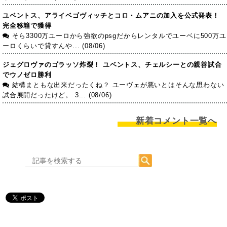
ユベントス、アライベゴヴィッチとコロ・ムアニの加入を公式発表！
完全移籍で獲得
そら3300万ユーロから強欲のpsgだからレンタルでユーベに500万ユ
ーロくらいで貸すんや... (08/06)
ジェグロヴァのゴラッソ炸裂！ ユベントス、チェルシーとの親善試合
でウノゼロ勝利
結構まともな出来だったくね？ ユーヴェが悪いとはそんな思わない
試合展開だったけど。 3... (08/06)
新着コメント一覧へ