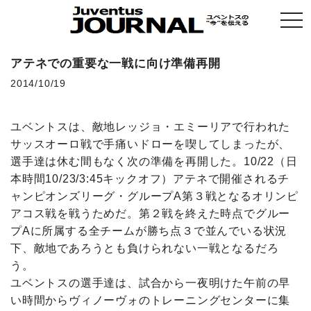
togg
navi
アテネでの重要な一戦に向け準備再開
2014/10/19
ユベントスは、敵地レッジョ・エミーリアで行われた
サッスオーロ戦で手痛いドローを喫してしまったが、
選手達は休む間もなく次の準備を再開した。10/22（日
本時間10/23/3:45キックオフ）アテネで開催されるチ
ャンピオンズリーグ・グループA第３戦となるオリンピ
アコス戦を戦うためだ。第２戦を終えた時点でグルー
プAに所属する全チームが勝ち点３で並んでいる状況
下、敵地であろうとも負けられない一戦となるだろ
う。
ユベントスの選手達は、試合から一夜明けた午前の早
い時間からヴィノーヴォのトレーニングセンターに集