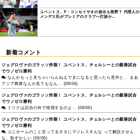
ユベントス、F・コンセイサオの放出も視野？ 代理人の
メンデス氏がプレミアのクラブへ打診か…
新着コメント
ジェグロヴァのゴラッソ炸裂！ ユベントス、チェルシーとの親善試合
でウノゼロ勝利
なんかもっと見ちゃいらんねえできになると思ったら意外と… まあ
アジア興業なんか見てもなん... (08/06)
ジェグロヴァのゴラッソ炸裂！ ユベントス、チェルシーとの親善試合
でウノゼロ勝利
ミリクは試合の外で怪我するのよ… (08/06)
ジェグロヴァのゴラッソ炸裂！ ユベントス、チェルシーとの親善試合
でウノゼロ勝利
ユニホームのこと言ってるネタにマジレスすんな って解説させん
な、恥ずかしい (08/06)